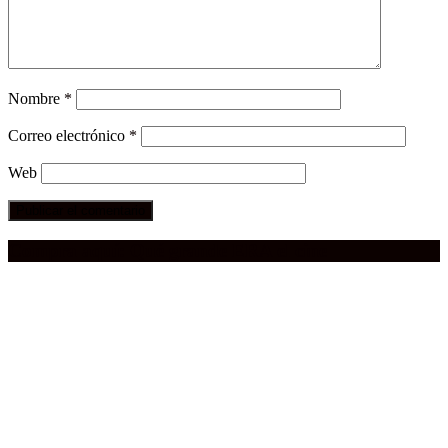
Nombre
*
Correo electrónico
*
Web
Compra aquí:
Qué grande ERA el cine