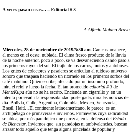
A veces pasan cosas… – Editorial # 3
A Alfredo Molano Bravo
Miércoles, 28 de noviembre de 2019/5:30 am.
Caracas amanece,
al menos en el oeste, nublada. El clima fresco producto de la lluvia
de la noche anterior, poco a poco, se va desvaneciendo dando paso a
los primeros rayos del sol. El trajín de los carros, motos y autobuses.
Los gritos de colectores y pasajeros se articulan al ruidoso universo
sonoro que traspasa haciendo un ritornelo en los primeros sorbos del
café matutino. Quien escribe, afectado por un insomnio profundo,
mira el reloj y luego la fecha. El tan prometido
editorial # 3
de
MenteKupa
aún no se ha escrito. Enciende un cigarrillo y, en un
intento por evadir la responsabilidad postergada, mira las noticias del
día. Bolivia, Chile, Argentina, Colombia, México, Venezuela,
Brasil, Haití…El continente latinoamericano, le parece, es un
archipiélago de primaveras e inviernos. Primaveras cuya radicalidad
se ubica, por más paradójico que parezca, en la defensa del
Estado
de Bienestar
. Inviernos que, sin paradojas ni ambivalencias, buscan
arrasar todo aquello que tenga alguna pincelada de popular y