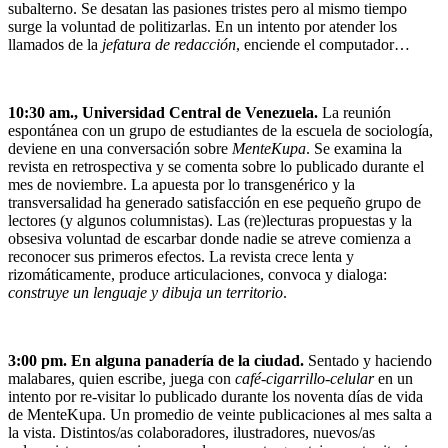
subalterno. Se desatan las pasiones tristes pero al mismo tiempo
surge la voluntad de politizarlas. En un intento por atender los
llamados de la
jefatura de redacción
, enciende el computador…
10:30 am., Universidad Central de Venezuela.
La reunión
espontánea con un grupo de estudiantes de la escuela de sociología,
deviene en una conversación sobre
MenteKupa
. Se examina la
revista en retrospectiva y se comenta sobre lo publicado durante el
mes de noviembre. La apuesta por lo transgenérico y la
transversalidad ha generado satisfacción en ese pequeño grupo de
lectores (y algunos columnistas). Las (re)lecturas propuestas y la
obsesiva voluntad de escarbar donde nadie se atreve comienza a
reconocer sus primeros efectos. La revista crece lenta y
rizomáticamente, produce articulaciones, convoca y dialoga:
construye un lenguaje y dibuja un territorio
.
3:00 pm. En alguna panadería de la ciudad.
Sentado y haciendo
malabares, quien escribe, juega con
café-cigarrillo-celular
en un
intento por re-visitar lo publicado durante los noventa días de vida
de MenteKupa. Un promedio de veinte publicaciones al mes salta a
la vista. Distintos/as colaboradores, ilustradores, nuevos/as