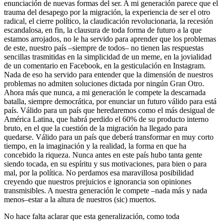
enunciación de nuevas formas del ser. A mi generación parece que el
trauma del desapego por la migración, la experiencia de ser el otro
radical, el cierre político, la claudicación revolucionaria, la recesión
escandalosa, en fin, la clausura de toda forma de futuro a la que
estamos arrojados, no le ha servido para aprender que los problemas
de este, nuestro país –siempre de todos– no tienen las respuestas
sencillas trasmitidas en la simplicidad de un meme, en la jovialidad
de un comentario en Facebook, en la gesticulación en Instagram.
Nada de eso ha servido para entender que la dimensión de nuestros
problemas no admiten soluciones dictada por ningún Gran Otro.
Ahora más que nunca, a mi generación le compete la descarnada
batalla, siempre democrática, por enunciar un futuro válido para está
país. Válido para un país que heredaremos como el más desigual de
América Latina, que habrá perdido el 60% de su producto interno
bruto, en el que la cuestión de la migración ha llegado para
quedarse. Válido para un país que deberá transformar en muy corto
tiempo, en la imaginación y la realidad, la forma en que ha
concebido la riqueza. Nunca antes en este país hubo tanta gente
siendo tocada, en su espíritu y sus motivaciones, para bien o para
mal, por la política. No perdamos esa maravillosa posibilidad
creyendo que nuestros prejuicios e ignorancia son opiniones
transmisibles. A nuestra generación le compete –nada más y nada
menos–estar a la altura de nuestros (sic) muertos.
No hace falta aclarar que esta generalización, como toda