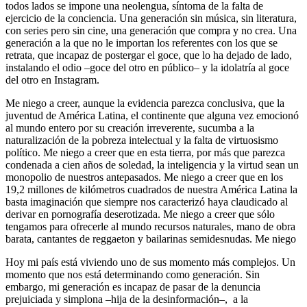
todos lados se impone una neolengua, síntoma de la falta de
ejercicio de la conciencia. Una generación sin música, sin literatura,
con series pero sin cine, una generación que compra y no crea. Una
generación a la que no le importan los referentes con los que se
retrata, que incapaz de postergar el goce, que lo ha dejado de lado,
instalando el odio –goce del otro en público– y la idolatría al goce
del otro en Instagram.
Me niego a creer, aunque la evidencia parezca conclusiva, que la
juventud de América Latina, el continente que alguna vez emocionó
al mundo entero por su creación irreverente, sucumba a la
naturalización de la pobreza intelectual y la falta de virtuosismo
político. Me niego a creer que en esta tierra, por más que parezca
condenada a cien años de soledad, la inteligencia y la virtud sean un
monopolio de nuestros antepasados. Me niego a creer que en los
19,2 millones de kilómetros cuadrados de nuestra América Latina la
basta imaginación que siempre nos caracterizó haya claudicado al
derivar en pornografía deserotizada. Me niego a creer que sólo
tengamos para ofrecerle al mundo recursos naturales, mano de obra
barata, cantantes de reggaeton y bailarinas semidesnudas. Me niego
Hoy mi país está viviendo uno de sus momento más complejos. Un
momento que nos está determinando como generación. Sin
embargo, mi generación es incapaz de pasar de la denuncia
prejuiciada y simplona –hija de la desinformación–, a la