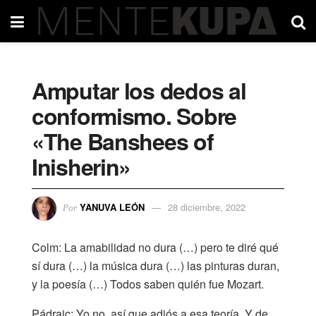
Amputar los dedos al
conformismo. Sobre
«The Banshees of
Inisherin»
YANUVA LEÓN
28 diciembre, 2022
Por
Colm: La amabilidad no dura (…) pero te diré qué
sí dura (…) la música dura (…) las pinturas duran,
y la poesía (…) Todos saben quién fue Mozart.
Pádraic: Yo no, así que adiós a esa teoría. Y de