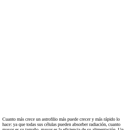
Cuanto más crece un astrofilio más puede crecer y más rápido lo
hace: ya que todas sus células pueden absorber radiación, cuanto
mayor es su tamaño, mayor es la eficiencia de su alimentación. Un