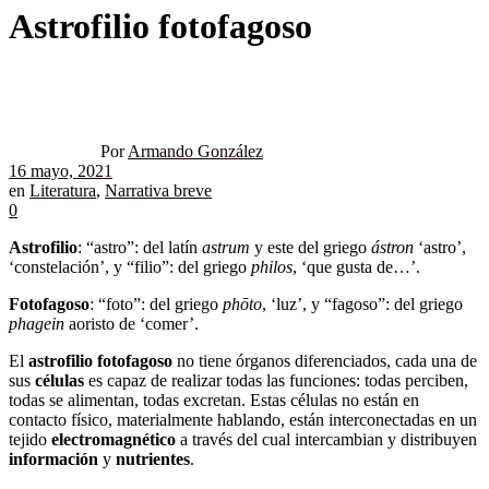
Astrofilio fotofagoso
Por
Armando González
16 mayo, 2021
en
Literatura
,
Narrativa breve
0
Astrofilio
: “astro”: del latín
astrum
y este del griego
ástron
‘astro’,
‘constelación’, y “filio”: del griego
philos
, ‘que gusta de…’.
Fotofagoso
: “foto”: del griego
phōto
, ‘luz’, y “fagoso”: del griego
phagein
aoristo de ‘comer’.
El
astrofilio fotofagoso
no tiene órganos diferenciados, cada una de
sus
células
es capaz de realizar todas las funciones: todas perciben,
todas se alimentan, todas excretan. Estas células no están en
contacto físico, materialmente hablando, están interconectadas en un
tejido
electromagnético
a través del cual intercambian y distribuyen
información
y
nutrientes
.