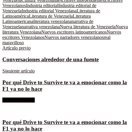
Venezuela
Cultura Venezolana
escritores independientes
Escritores
Venezolanos
Industria editorial
Industria editorial de
Venezuela
Industria editorial Venezolana
Literatura de
Latinoamérica
Literatura de Venezuela
Literatura
Latinoamericana
literatura venezolana
narrativa de
Venezuela
narrativa venezolana
Nueva literatura de Venezuela
Nueva
literatura Venezolana
Nuevos escritores latinoamericanos
Nuevos
escritores Venezolanos
Nuevos narradores venezolanos
real
maravilloso
Artículo previo
Conversaciones alrededor de una fuente
Siguiente artículo
Por qué Drive to Survive te va a emocionar como la
F1 ya no lo hace
Siguiente artículo
Por qué Drive to Survive te va a emocionar como la
F1 ya no lo hace