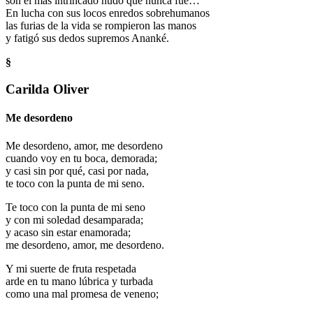
son el más intrincado nudo que nunca fue…
En lucha con sus locos enredos sobrehumanos
las furias de la vida se rompieron las manos
y fatigó sus dedos supremos Ananké.
§
Carilda Oliver
Me desordeno
Me desordeno, amor, me desordeno
cuando voy en tu boca, demorada;
y casi sin por qué, casi por nada,
te toco con la punta de mi seno.
Te toco con la punta de mi seno
y con mi soledad desamparada;
y acaso sin estar enamorada;
me desordeno, amor, me desordeno.
Y mi suerte de fruta respetada
arde en tu mano lúbrica y turbada
como una mal promesa de veneno;