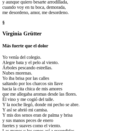
y aunque quiero besarte arrodillada,
cuando voy en tu boca, demorada,
me desordeno, amor, me desordeno.
§
Virginia Grütter
Más fuerte que el dolor
Yo venía del colegio.
Alegre bata y el pelo al viento.
Árboles pescando estrellas.
Nubes morenas.
Yo iba brisa por las calles
saltando por los charcos sin llave
hacia la cita chica de mis amores
que me allegaba aromas desde las flores.
Él vino y me cogió del talle.
Y la noche llegó, donde mi pecho se abre.
Y así se abrió mi camisa.
Y mis dos senos eran de palma y brisa
y sus manos peces de enero
fuertes y suaves como el viento.
Las manos y los senos así a escondidas