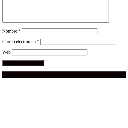
Nombre
*
Correo electrónico
*
Web
Compra aquí:
Qué grande ERA el cine