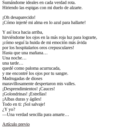
Sumándome ideales en cada verdad rota.
Hiriendo las espigas con mi duelo de alzarte.
¡Oh desaparecido!
¡Cómo injerté mi alma en lo azul para hallarte!
Y así loca hacia arriba,
hirviéndome los ojos en la más roja luz para lograrte,
¡cómo seguí la huida de mi emoción más ávida
por los hospitalarios oros crepusculares!
Hasta que una mañana…
Una noche…
una tarde…
quedé como paloma acurrucada,
y me encontré los ojos por tu sangre.
Madrugadas de dioses
maravillosamente despertaron mis valles.
¡Desprendimientos! ¡Cauces!
¡Golondrinas! ¡Estrellas!
¡Albas duras y ágiles!
Todo en ti: ¡Sol salvaje!
¿Y yo?
—Una verdad sencilla para amarte…
Artículo previo