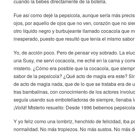
cuando la bebes directamente de la botella.
Fue así como dejé la pepsicola, aunque sería más preciso
ojos, por aquello de ojos que no ven, corazón que no si
otro líquido negro y burbujeante llamado cocacola que 
inesperado, puesto que resultó que tenía el mismo sabor
Yo, de acción poco. Pero de pensar voy sobrado. La eluc
una Susy, me serví cocacola, me eché en la cama y come
misterio. ¿Cómo era posible que la cocacola, que siempr
sabor de la pepsicola? ¿Qué acto de magia era este? Sin
de acto de magia nada, que de lo que se trataba era de u
tras bambalinas, con conocimiento de los actores involuc
seguía usando sus embotelladoras de siempre, llenaba la
¡
Voilá
! Misterio resuelto: Desde 1996 bebemos pepsicola
Y yo feliz como una lombriz, henchido de felicidad, iba 
normalidad. No más tropiezos. No más sustos. No más de