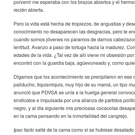
porvenir me esperaba con los brazos abiertos y el herm
recién abierta.
Pero la vida está hecha de tropiezos, de angustias y de
conocimiento no desaparecen las desgracias, pero te en
cuando somos jóvenes no paramos de darnos cabezazos c
lentitud. Avanzo a paso de tortuga hacia la madurez. Co
edades de la vida. ¿Tal vez de allí viene mi obsesión por
encontró con la guardia baja, agüevoneado y, como quien
Digamos que los acontecimiento se precipitaron en ese 
paliducho, tiquismiquis, muy hijo de su mamá, un tipo mu
anunció que PDVSA se unía a la huelga general convocad
sindicatos e impulsada por una alianza de partidos polí
negro, y al día siguiente mis preciosas cocacolas desa
en la cama pensando en la inmortalidad del cangrejo.
Ipso facto
salté de la cama como si se hubiese desatado e