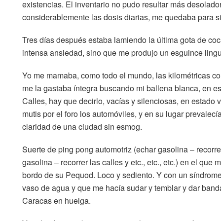
existencias. El inventario no pudo resultar más desolad
considerablemente las dosis diarias, me quedaba para s
Tres días después estaba lamiendo la última gota de coc
intensa ansiedad, sino que me produjo un esguince ling
Yo me mamaba, como todo el mundo, las kilométricas colas
me la gastaba íntegra buscando mi ballena blanca, en es
Calles, hay que decirlo, vacías y silenciosas, en estad
mutis por el foro los automóviles, y en su lugar prevalecí
claridad de una ciudad sin esmog.
Suerte de ping pong automotriz (echar gasolina – recorrer
gasolina – recorrer las calles y etc., etc., etc.) en el qu
bordo de su Pequod. Loco y sediento. Y con un síndrome
vaso de agua y que me hacía sudar y temblar y dar bandaz
Caracas en huelga.