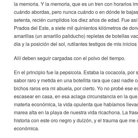
la memoria. Y la memoria, que es un tren con horarios i
cuándo abordas, pero nunca cuándo o en dónde te bajas,
setenta, recién cumplidos los diez años de edad. Fue así
Prados del Este, a siete mil quinientos kilómetros de do
amarillas (un amarillo paliducho) repletas de botellas va
día y la posición del sol, rutilantes testigos de mis inic
Allí deben seguir cargadas con el polvo del tiempo.
En el principio fue la pepsicola. Estaba la cocacola, por
sabor raro y metida en una botellita rara que casi nadie
bichos raros era mi abuela, por cierto. Yo no probé ese
escasear en casa, en esa aciaga circunstancia en la que
materia económica, la vida opulenta que habíamos llevad
marea alta en la playa de nuestra vida ricachona. La fra
historia con este oro negro y dulzón, y el trauma que m
económica.