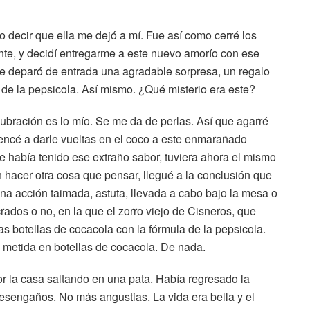
 decir que ella me dejó a mí. Fue así como cerré los
ente, y decidí entregarme a este nuevo amorío con ese
me deparó de entrada una agradable sorpresa, un regalo
 de la pepsicola. Así mismo. ¿Qué misterio era este?
ubración es lo mío. Se me da de perlas. Así que agarré
ncé a darle vueltas en el coco a este enmarañado
e había tenido ese extraño sabor, tuviera ahora el mismo
 hacer otra cosa que pensar, llegué a la conclusión que
na acción taimada, astuta, llevada a cabo bajo la mesa o
rados o no, en la que el zorro viejo de Cisneros, que
s botellas de cocacola con la fórmula de la pepsicola.
 metida en botellas de cocacola. De nada.
por la casa saltando en una pata. Había regresado la
sengaños. No más angustias. La vida era bella y el