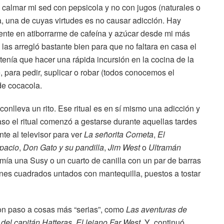
 calmar mi sed con pepsicola y no con jugos (naturales o
, una de cuyas virtudes es no causar adicción. Hay
nte en atiborrarme de cafeína y azúcar desde mi más
 las arregló bastante bien para que no faltara en casa el
 tenía que hacer una rápida incursión en la cocina de la
, para pedir, suplicar o robar (todos conocemos el
de cocacola.
onlleva un rito. Ese ritual es en sí mismo una adicción y
aso el ritual comenzó a gestarse durante aquellas tardes
nte al televisor para ver
La señorita Cometa
,
El
spacio
,
Don Gato y su pandilla
,
Jim West
o
Ultramán
ía una Susy o un cuarto de canilla con un par de barras
anes cuadrados untados con mantequilla, puestos a tostar
eron paso a cosas más “serias”, como
Las aventuras de
del capitán Hatteras
,
El lejano Far West
. Y continuó