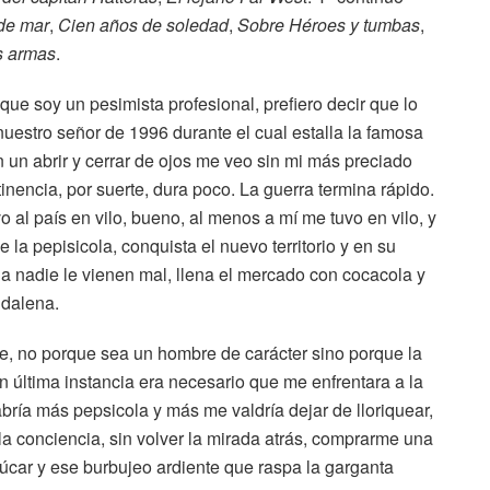
de mar
,
Cien años de soledad
,
Sobre Héroes y tumbas
,
s armas
.
que soy un pesimista profesional, prefiero decir que lo
uestro señor de 1996 durante el cual estalla la famosa
en un abrir y cerrar de ojos me veo sin mi más preciado
stinencia, por suerte, dura poco. La guerra termina rápido.
o al país en vilo, bueno, al menos a mí me tuvo en vilo, y
la pepisicola, conquista el nuevo territorio y en su
a nadie le vienen mal, llena el mercado con cocacola y
gdalena.
e, no porque sea un hombre de carácter sino porque la
n última instancia era necesario que me enfrentara a la
bría más pepsicola y más me valdría dejar de lloriquear,
la conciencia, sin volver la mirada atrás, comprarme una
úcar y ese burbujeo ardiente que raspa la garganta