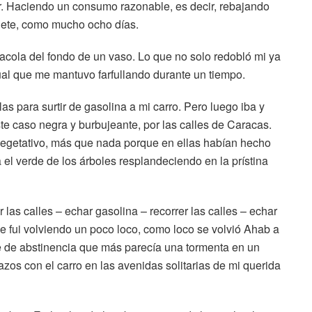
or. Haciendo un consumo razonable, es decir, rebajando
iete, como mucho ocho días.
acola del fondo de un vaso. Lo que no solo redobló mi ya
ual que me mantuvo farfullando durante un tiempo.
 para surtir de gasolina a mi carro. Pero luego iba y
te caso negra y burbujeante, por las calles de Caracas.
o vegetativo, más que nada porque en ellas habían hecho
a el verde de los árboles resplandeciendo en la prístina
 las calles – echar gasolina – recorrer las calles – echar
e me fui volviendo un poco loco, como loco se volvió Ahab a
 de abstinencia que más parecía una tormenta en un
os con el carro en las avenidas solitarias de mi querida