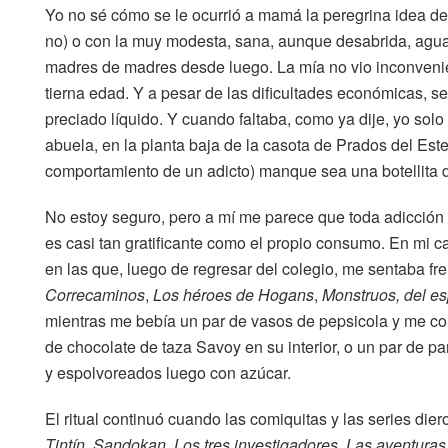
Yo no sé cómo se le ocurrió a mamá la peregrina idea de
no) o con la muy modesta, sana, aunque desabrida, agua
madres de madres desde luego. La mía no vio inconvenie
tierna edad. Y a pesar de las dificultades económicas, se
preciado líquido. Y cuando faltaba, como ya dije, yo solo
abuela, en la planta baja de la casota de Prados del Este
comportamiento de un adicto) manque sea una botellita 
No estoy seguro, pero a mí me parece que toda adicción c
es casi tan gratificante como el propio consumo. En mi c
en las que, luego de regresar del colegio, me sentaba fre
Correcaminos
,
Los héroes de Hogans
,
Monstruos, del e
mientras me bebía un par de vasos de pepsicola y me com
de chocolate de taza Savoy en su interior, o un par de p
y espolvoreados luego con azúcar.
El ritual continuó cuando las comiquitas y las series di
Tintín
,
Sandokan
,
Los tres investigadores
,
Las aventuras 