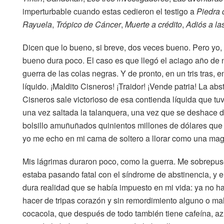
imperturbable cuando estas cedieron el testigo a
Piedra 
Rayuela
,
Trópico de Cáncer
,
Muerte a crédito
,
Adiós a la
Dicen que lo bueno, si breve, dos veces bueno. Pero yo, 
bueno dura poco. El caso es que llegó el aciago año de n
guerra de las colas negras. Y de pronto, en un tris tras, 
líquido. ¡Maldito Cisneros! ¡Traidor! ¡Vende patria! La ab
Cisneros sale victorioso de esa contienda líquida que tuv
una vez saltada la talanquera, una vez que se deshace de 
bolsillo amuñuñados quinientos millones de dólares que 
yo me echo en mi cama de soltero a llorar como una ma
Mis lágrimas duraron poco, como la guerra. Me sobrepus
estaba pasando fatal con el síndrome de abstinencia, y e
dura realidad que se había impuesto en mi vida: ya no ha
hacer de tripas corazón y sin remordimiento alguno o ma
cocacola, que después de todo también tiene cafeína, az