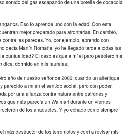
oso sonido del gas escapando de una botella de cocacola
sengaños. Eso lo aprende uno con la edad. Con este
cuentran mejor preparado para afrontarlas. En cambio,
ontra las paredes. Yo, por ejemplo, aprendo con
mo decía Martín Romaña, yo he llegado tarde a todas las
 la puntualidad? El caso es que a mí el paro petrolero me
 dice, dormido en mis laureles.
otro año de nuestro señor de 2002, cuando un alfeñique
y parecido a mí en el sentido social, pero con poder,
a por una alianza contra natura entre patrones y
ticos que más parecía un Walmart durante un viernes
parecieron de los anaqueles. Y yo echado como siempre
l más destructor de los terremotos y corrí a revisar mis