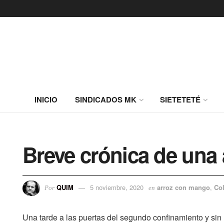
INICIO
SINDICADOS MK
SIETETETÉ
Breve crónica de una 
QUIM
5 noviembre, 2020
arroz con mango
,
Co
Por
en
Una tarde a las puertas del segundo confinamiento y sin