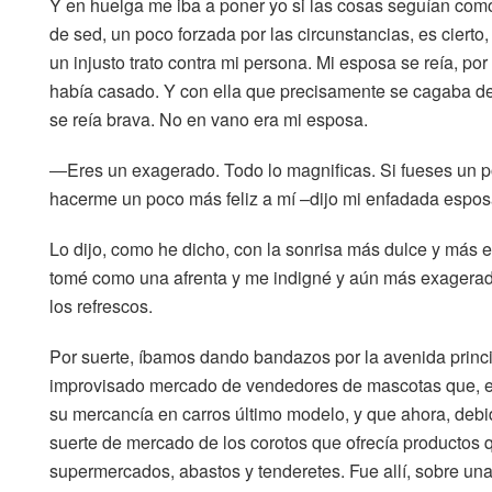
Y en huelga me iba a poner yo si las cosas seguían com
de sed, un poco forzada por las circunstancias, es ciert
un injusto trato contra mi persona. Mi esposa se reía, p
había casado. Y con ella que precisamente se cagaba de 
se reía brava. No en vano era mi esposa.
―Eres un exagerado. Todo lo magnificas. Si fueses un p
hacerme un poco más feliz a mí –dijo mi enfadada esposa
Lo dijo, como he dicho, con la sonrisa más dulce y más
tomé como una afrenta y me indigné y aún más exagerad
los refrescos.
Por suerte, íbamos dando bandazos por la avenida princi
improvisado mercado de vendedores de mascotas que, en
su mercancía en carros último modelo, y que ahora, debid
suerte de mercado de los corotos que ofrecía productos
supermercados, abastos y tenderetes. Fue allí, sobre una 