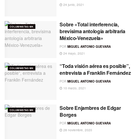
24 junio, 2021
Sobre «Total interferencia,
COLUMNISTAS MK
brevísima antología arbitraria
México-Venezuela»
POR
MIGUEL ANTONIO GUEVARA
24 mayo, 2021
“Toda visión aérea es posible”,
COLUMNISTAS MK
entrevista a Franklin Fernández
POR
MIGUEL ANTONIO GUEVARA
10 marzo, 2021
Sobre Enjambres de Edgar
COLUMNISTAS MK
Borges
POR
MIGUEL ANTONIO GUEVARA
28 noviembre, 2020