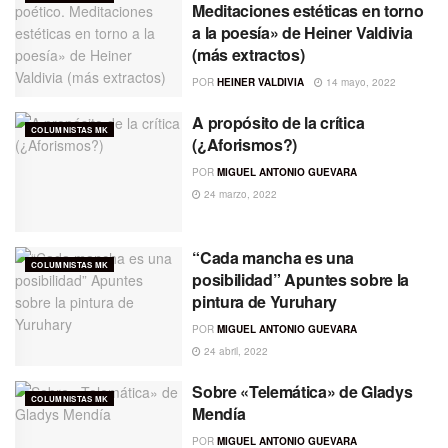
Meditaciones estéticas en torno
a la poesía» de Heiner Valdivia
(más extractos)
POR
HEINER VALDIVIA
14 mayo, 2022
A propósito de la crítica
COLUMNISTAS MK
(¿Aforismos?)
POR
MIGUEL ANTONIO GUEVARA
24 marzo, 2022
“Cada mancha es una
COLUMNISTAS MK
posibilidad” Apuntes sobre la
pintura de Yuruhary
POR
MIGUEL ANTONIO GUEVARA
24 abril, 2022
Sobre «Telemática» de Gladys
COLUMNISTAS MK
Mendía
POR
MIGUEL ANTONIO GUEVARA