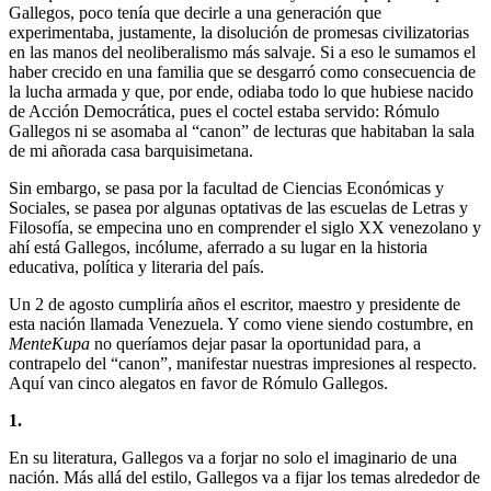
Gallegos, poco tenía que decirle a una generación que
experimentaba, justamente, la disolución de promesas civilizatorias
en las manos del neoliberalismo más salvaje. Si a eso le sumamos el
haber crecido en una familia que se desgarró como consecuencia de
la lucha armada y que, por ende, odiaba todo lo que hubiese nacido
de Acción Democrática, pues el coctel estaba servido: Rómulo
Gallegos ni se asomaba al “canon” de lecturas que habitaban la sala
de mi añorada casa barquisimetana.
Sin embargo, se pasa por la facultad de Ciencias Económicas y
Sociales, se pasea por algunas optativas de las escuelas de Letras y
Filosofía, se empecina uno en comprender el siglo XX venezolano y
ahí está Gallegos, incólume, aferrado a su lugar en la historia
educativa, política y literaria del país.
Un 2 de agosto cumpliría años el escritor, maestro y presidente de
esta nación llamada Venezuela. Y como viene siendo costumbre, en
MenteKupa
no queríamos dejar pasar la oportunidad para, a
contrapelo del “canon”, manifestar nuestras impresiones al respecto.
Aquí van cinco alegatos en favor de Rómulo Gallegos.
1.
En su literatura, Gallegos va a forjar no solo el imaginario de una
nación. Más allá del estilo, Gallegos va a fijar los temas alrededor de