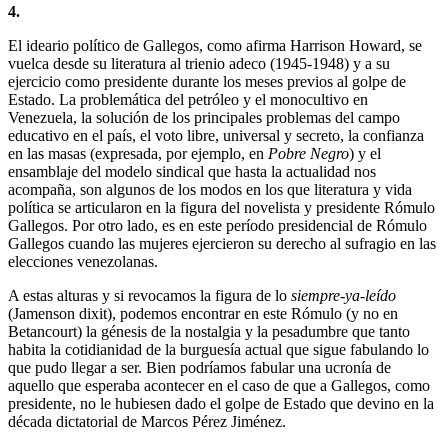
4.
El ideario político de Gallegos, como afirma Harrison Howard, se
vuelca desde su literatura al trienio adeco (1945-1948) y a su
ejercicio como presidente durante los meses previos al golpe de
Estado. La problemática del petróleo y el monocultivo en
Venezuela, la solución de los principales problemas del campo
educativo en el país, el voto libre, universal y secreto, la confianza
en las masas (expresada, por ejemplo, en
Pobre Negro
) y el
ensamblaje del modelo sindical que hasta la actualidad nos
acompaña, son algunos de los modos en los que literatura y vida
política se articularon en la figura del novelista y presidente Rómulo
Gallegos. Por otro lado, es en este período presidencial de Rómulo
Gallegos cuando las mujeres ejercieron su derecho al sufragio en las
elecciones venezolanas.
A estas alturas y si revocamos la figura de lo
siempre-ya-leído
(Jamenson dixit), podemos encontrar en este Rómulo (y no en
Betancourt) la génesis de la nostalgia y la pesadumbre que tanto
habita la cotidianidad de la burguesía actual que sigue fabulando lo
que pudo llegar a ser. Bien podríamos fabular una ucronía de
aquello que esperaba acontecer en el caso de que a Gallegos, como
presidente, no le hubiesen dado el golpe de Estado que devino en la
década dictatorial de Marcos Pérez Jiménez.