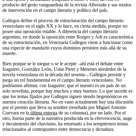
producto del gesto vanguardista de la revista
Alborada
y sus modos
de intervención en el campo literario y político del país.
Gallegos define el proceso de estructuración del campo literario
venezolano en el siglo XX y lo hace, en cierta medida, porque no
posee una oposición estable. A diferencia del campo literario
argentino, en donde la oposición entre Borges y Arlt es característica
de su estructuración, en Venezuela Gallegos viene a funcionar como
una especie de mandarín cuyos dominios persisten más allá de su
muerte.
Bien porque se le niegue o se le acepte –ahí está el debate entre
Izaguirre, González León, Uslar Pietri y Meneses alrededor de la
novela venezolana en la década del sesenta–, Gallegos persiste y
juega un rol fundamental en el campo literario venezolano. No
podríamos afirmar, con Izaguirre, que el nuestro es un país de un
solo novelista, porque hay muchos y muy buenos. Lo que sucede es
que los temas fijados por Gallegos siguen siendo hegemónicos en
nuestra creación literaria. No en vano actualmente hay una discusión
por el premio que lleva su nombre (reseñada por Miguel Antonio
Guevara en la
última entrega
de su columna), por un lado. Por el
otro, buena parte de la narrativa producida en la efervescencia, auge
y decaimiento del chavismo, ha retornado a los sempiternos temas
relacionados al contrapunteo entre democracia y dictadura.