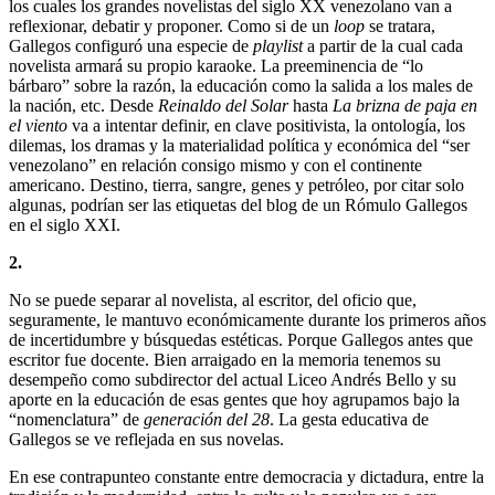
los cuales los grandes novelistas del siglo XX venezolano van a
reflexionar, debatir y proponer. Como si de un
loop
se tratara,
Gallegos configuró una especie de
playlist
a partir de la cual cada
novelista armará su propio karaoke. La preeminencia de “lo
bárbaro” sobre la razón, la educación como la salida a los males de
la nación, etc. Desde
Reinaldo del Solar
hasta
La brizna de paja en
el viento
va a intentar definir, en clave positivista, la ontología, los
dilemas, los dramas y la materialidad política y económica del “ser
venezolano” en relación consigo mismo y con el continente
americano. Destino, tierra, sangre, genes y petróleo, por citar solo
algunas, podrían ser las etiquetas del blog de un Rómulo Gallegos
en el siglo XXI.
2.
No se puede separar al novelista, al escritor, del oficio que,
seguramente, le mantuvo económicamente durante los primeros años
de incertidumbre y búsquedas estéticas. Porque Gallegos antes que
escritor fue docente. Bien arraigado en la memoria tenemos su
desempeño como subdirector del actual Liceo Andrés Bello y su
aporte en la educación de esas gentes que hoy agrupamos bajo la
“nomenclatura” de
generación del 28
. La gesta educativa de
Gallegos se ve reflejada en sus novelas.
En ese contrapunteo constante entre democracia y dictadura, entre la