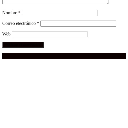
Nombre
*
Correo electrónico
*
Web
Compra aquí:
Qué grande ERA el cine