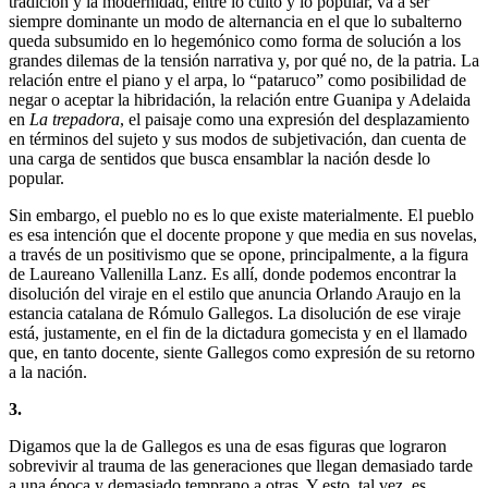
tradición y la modernidad, entre lo culto y lo popular, va a ser
siempre dominante un modo de alternancia en el que lo subalterno
queda subsumido en lo hegemónico como forma de solución a los
grandes dilemas de la tensión narrativa y, por qué no, de la patria. La
relación entre el piano y el arpa, lo “pataruco” como posibilidad de
negar o aceptar la hibridación, la relación entre Guanipa y Adelaida
en
La trepadora
, el paisaje como una expresión del desplazamiento
en términos del sujeto y sus modos de subjetivación, dan cuenta de
una carga de sentidos que busca ensamblar la nación desde lo
popular.
Sin embargo, el pueblo no es lo que existe materialmente. El pueblo
es esa intención que el docente propone y que media en sus novelas,
a través de un positivismo que se opone, principalmente, a la figura
de Laureano Vallenilla Lanz. Es allí, donde podemos encontrar la
disolución del viraje en el estilo que anuncia Orlando Araujo en la
estancia catalana de Rómulo Gallegos. La disolución de ese viraje
está, justamente, en el fin de la dictadura gomecista y en el llamado
que, en tanto docente, siente Gallegos como expresión de su retorno
a la nación.
3.
Digamos que la de Gallegos es una de esas figuras que lograron
sobrevivir al trauma de las generaciones que llegan demasiado tarde
a una época y demasiado temprano a otras. Y esto, tal vez, es