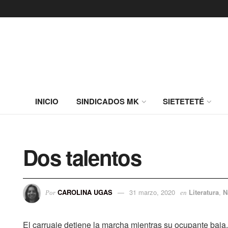
INICIO
SINDICADOS MK
SIETETETÉ
Dos talentos
CAROLINA UGAS
31 marzo, 2020
Literatura
,
N
Por
en
El carruaje detiene la marcha mientras su ocupante baja.