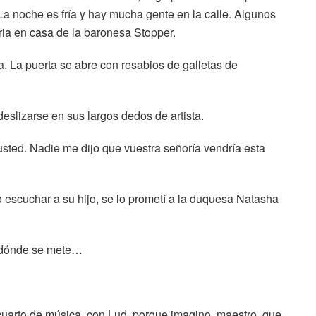
La noche es fría y hay mucha gente en la calle. Algunos
eraria en casa de la baronesa Stopper.
a. La puerta se abre con resabios de galletas de
eslizarse en sus largos dedos de artista.
sted. Nadie me dijo que vuestra señoría vendría esta
 escuchar a su hijo, se lo prometí a la duquesa Natasha
da dónde se mete…
l cuarto de música, con Lud, porque imagino, maestro, que