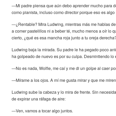
―Mi padre piensa que aún debo aprender mucho para d
como pianista, incluso como director porque eso es al
―¿Rentable? Mira Ludwing, mientras más me hablas de tu 
a comer pastelillos ni a beber té, mucho menos a oír lo qu
cierto, ¿qué es esa mancha roja junto a tu oreja derecha
Ludwing baja la mirada. Su padre le ha pegado poco antes
ha golpeado de nuevo es por su culpa. Desmintiendo lo ev
―No es nada, Wolfie, me caí y me di un golpe al caer por
―Mírame a los ojos. A mí me gusta mirar y que me miren 
Ludwing sube la cabeza y lo mira de frente. Sin necesida
de expirar una ráfaga de aire:
―Ven, vamos a tocar algo juntos.