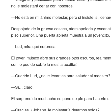
no le molestará cenar con nosotros.
―No está en mi ánimo molestar, pero si insiste, sí, cenar
Despojado de la gruesa casaca, aterciopelada y escarla
piso superior. Una puerta abierta muestra a un jovencito,
―Lud, mira qué sorpresa.
El joven músico abre sus grandes ojos oscuros, realmente
con lo pedido sobre la mesita auxiliar.
―Querido Lud, ¿no te levantas para saludar al maestro?
―Sí… claro.
El sorprendido muchacho se pone de pie para hacerle una
―Gracias, ¿Johann, le molestaría dejarnos solos?