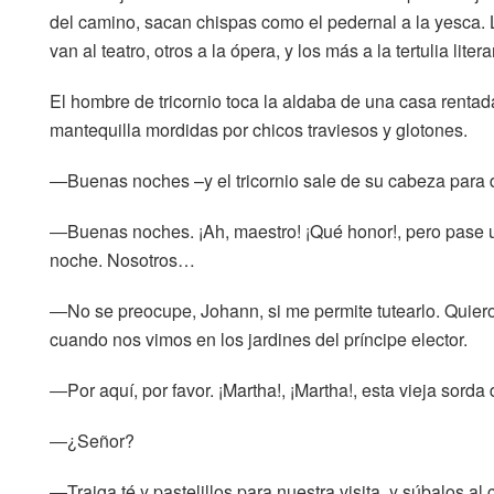
del camino, sacan chispas como el pedernal a la yesca. 
van al teatro, otros a la ópera, y los más a la tertulia lit
El hombre de tricornio toca la aldaba de una casa rentad
mantequilla mordidas por chicos traviesos y glotones.
―Buenas noches –y el tricornio sale de su cabeza para d
―Buenas noches. ¡Ah, maestro! ¡Qué honor!, pero pase u
noche. Nosotros…
―No se preocupe, Johann, si me permite tutearlo. Quiero
cuando nos vimos en los jardines del príncipe elector.
―Por aquí, por favor. ¡Martha!, ¡Martha!, esta vieja sor
―¿Señor?
―Traiga té y pastelillos para nuestra visita, y súbalos a