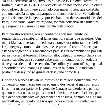
Ya nos acercamos al objetivo, las ruinas de
El Castillo Negro
, un
fortín que data de 1770. Una leve elevación nos recibe con un clima
bondadoso, de sol ligero adornado con nubes grises, que cohabita
con una cabaña de guardaparques en franco deterioro. Vandalizada
por los dueños de lo ajeno y por el abandono de las autoridades del
Parque Nacional
Waraira Repano
, todavía conserva su estructura
que reprocha el cariño de una pronta restauración.
Para nuestra sorpresa, nos encontramos con una familia de
senderistas, que arribaron al lugar una hora antes que nosotros. Una
mujer blanca, de estatura mediana y contextura robusta, de cabello
largo negro y como de 40 años que se presentó como Rebeca ya
estaba recogiendo sus macundales para seguir deambulando por este
paraíso celestial-terrenal. Honorio, alto, delgado, moreno claro y de
escaso cabello, que supongo debe estar rondando los 50, todavía
tiene ganas de quedarse sentado. Tres niños y cuatro niñas juegan al
“escondido” con mangos y cambures en la mano, que indican el
postre del desayuno (o quizás el desayuno como tal).
Honorio y Rebeca llevan uniformes de la milicia bolivariana, me
comentaron que hacen ese paseo una o dos veces al mes por estos
lares: «la mayor parte de la gente de Caracas se pierde este paraíso
que no cuesta nada, es gratis como la lluvia que cae del cielo», pero
que debe ser cuidado: «la gente viene y ensucia, contamina algo tan
maravilloso, un regalo de Dios que no es apreciado» sentenció el