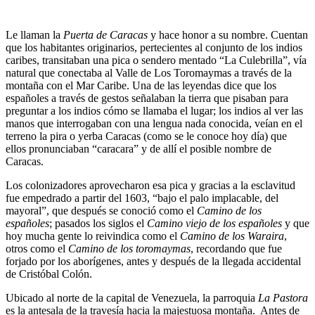
Le llaman la
Puerta de Caracas
y hace honor a su nombre. Cuentan
que los habitantes originarios, pertecientes al conjunto de los indios
caribes, transitaban una pica o sendero mentado “La Culebrilla”, vía
natural que conectaba al Valle de Los Toromaymas a través de la
montaña con el Mar Caribe. Una de las leyendas dice que los
españoles a través de gestos señalaban la tierra que pisaban para
preguntar a los indios cómo se llamaba el lugar; los indios al ver las
manos que interrogaban con una lengua nada conocida, veían en el
terreno la pira o yerba Caracas (como se le conoce hoy día) que
ellos pronunciaban “caracara” y de allí el posible nombre de
Caracas.
Los colonizadores aprovecharon esa pica y gracias a la esclavitud
fue empedrado a partir del 1603, “bajo el palo implacable, del
mayoral”, que después se conoció como el
Camino de los
españoles
; pasados los siglos el
Camino viejo de los españoles
y que
hoy mucha gente lo reivindica como el
Camino de los Waraira
,
otros como el
Camino de los toromaymas
, recordando que fue
forjado por los aborígenes, antes y después de la llegada accidental
de Cristóbal Colón.
Ubicado al norte de la capital de Venezuela, la parroquia
La Pastora
es la antesala de la travesía hacia la majestuosa montaña. Antes de