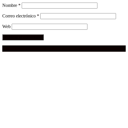
Nombre
*
Correo electrónico
*
Web
Compra aquí:
Qué grande ERA el cine