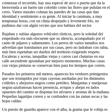
comenzar el recorrido, hay una especie de arco o puerta que da la
bienvenida a un barrio tan colorido como las flores que pululan en el
cerro. Varios murales colman las paredes de las casas que dan
identidad y sentimiento a su gente. Al iniciar la caminata, a muy
tempranas horas, con un clima despejado y levemente frío, no
pudimos dar con algún vecino que nos hablara del sector.
Bajaban y subían algunos vehículos rústicos, pero la soledad del
empedrado era más elocuente que su silencio, acompañado por el
canto de pájaros y saltamontes. Los perros de varios tamaños nos
advertían que transitamos por sus casas, pero no ladraban con rabia,
más bien espetaban ser dueños del territorio exigiendo respeto.
Escaleras y aceras, tanquillas viejas y carros casi chatarras en esa
calle ascendente apostaban por mejores momentos. Muchas casas
con viejas pinturas se conservan bien para los tiempos que corren.
Pasados los primeros mil metros, aparecen los verdores primigenios
que son irrumpidos por rojas cayenas asediadas por los diminutos
colibríes y abejorros negros como petróleo. Margaritas y mariposas
negras-azafranosas hacen presencia, avispas y abejas en lados
opuestos del camino se disputan los néctares y aromas de la mañana.
Pequeñas lagartijas corren y se confunden con las ramas secas y las
hojas caídas.
Un puesto de guardia aparece con el alba, la grama que le cobija es