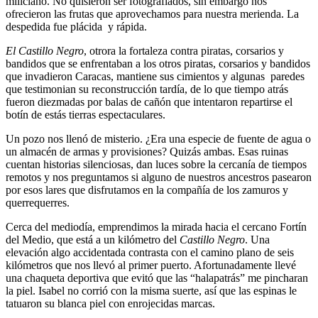
miliciano. No quisieron ser fotografiados, sin embargo nos
ofrecieron las frutas que aprovechamos para nuestra merienda. La
despedida fue plácida y rápida.
El Castillo Negro
, otrora la fortaleza contra piratas, corsarios y
bandidos que se enfrentaban a los otros piratas, corsarios y bandidos
que invadieron Caracas, mantiene sus cimientos y algunas paredes
que testimonian su reconstrucción tardía, de lo que tiempo atrás
fueron diezmadas por balas de cañón que intentaron repartirse el
botín de estás tierras espectaculares.
Un pozo nos llenó de misterio. ¿Era una especie de fuente de agua o
un almacén de armas y provisiones? Quizás ambas. Esas ruinas
cuentan historias silenciosas, dan luces sobre la cercanía de tiempos
remotos y nos preguntamos si alguno de nuestros ancestros pasearon
por esos lares que disfrutamos en la compañía de los zamuros y
querrequerres.
Cerca del mediodía, emprendimos la mirada hacia el cercano Fortín
del Medio, que está a un kilómetro del
Castillo Negro
. Una
elevación algo accidentada contrasta con el camino plano de seis
kilómetros que nos llevó al primer puerto. Afortunadamente llevé
una chaqueta deportiva que evitó que las “halapatrás” me pincharan
la piel. Isabel no corrió con la misma suerte, así que las espinas le
tatuaron su blanca piel con enrojecidas marcas.