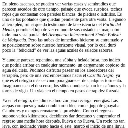
En pleno ascenso, se pueden ver varias casas y sembradíos que
parecen sacados de otro tiempo, paisaje que evoca suspiros, techos
rojos que contrastan con paredes blancas, de piedras o ladrillos. Es
uno de los poblados que quedan pendiente para otra visita. Llegando
al terraplén, ruina que da testimonio de la existencia del
Fortín del
Medio
, permite el lujo de ver en uno de sus costados el mar, sobre
todo una vista parcial del
Aeropuerto Internacional Simón Bolívar
de
Maiquetía
. Pero las nubes de inmediato hicieron su entramado y
se posicionaron sobre nuestro horizonte visual, por lo cual duró
poco la “felicidad” de ver las aguas azules de salados sabores.
Y aunque parezca repentino, una súbita y helada brisa, nos indicó
que podría arribar en cualquier momento, un cargamento copioso de
agua del cielo. Pudimos disfrutar pasear en los alrededores del
terraplén, pero de una vez embestimos hacia el
Castillo Negro
, ya
que es el refugio más cercano para guarecer de cualquier tormenta.
Imaginamos en el descenso, los sitios donde estaban los cañones y la
torres de vigía. Un viaje en el tiempo en pasos de rapidez forzada.
Ya en el refugio, decidimos almorzar para recargar energías. Las
arepas con queso y nata combinaron bien con el jugo de guayaba.
Cambures y mangos remataron la provisión. Como el regreso
supone varios kilómetros, decidimos dar descanso y emprender el
regreso una media hora después, llueva o no llueva. Un rocío no tan
leve, con inclinado viento hacia el este, marcó el inicio de una lluvia