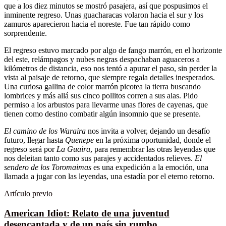
que a los diez minutos se mostró pasajera, así que pospusimos el
inminente regreso. Unas guacharacas volaron hacia el sur y los
zamuros aparecieron hacia el noreste. Fue tan rápido como
sorprendente.
El regreso estuvo marcado por algo de fango marrón, en el horizonte
del este, relámpagos y nubes negras despachaban aguaceros a
kilómetros de distancia, eso nos tentó a apurar el paso, sin perder la
vista al paisaje de retorno, que siempre regala detalles inesperados.
Una curiosa gallina de color marrón picotea la tierra buscando
lombrices y más allá sus cinco pollitos corren a sus alas. Pido
permiso a los arbustos para llevarme unas flores de cayenas, que
tienen como destino combatir algún insomnio que se presente.
El camino de los Waraira
nos invita a volver, dejando un desafío
futuro, llegar hasta
Quenepe
en la próxima oportunidad, donde el
regreso será por
La Guaira
, para remembrar las otras leyendas que
nos deleitan tanto como sus parajes y accidentados relieves.
El
sendero de los Toromaimas
es una expedición a la emoción, una
llamada a jugar con las leyendas, una estadía por el eterno retorno.
Artículo previo
American Idiot: Relato de una juventud
desencantada y de un país sin rumbo