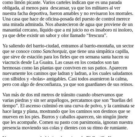
como limón picante. Varios carteles indican que es una parada
obligada, al menos para descansar, ya que los militares al ver
nuestra facha deportiva, fueron amables y no revisaron los morrales.
Una casa que hace de oficina-posada del puesto de control merece
una mirada admirada. Nos abastecieron de agua que proviene de un
manantial cercano, líquido que a mi juicio no es insaboro ni inoloro,
ya que debe existir un sabor y olor llamado “frescura”.
Ya saliendo del barrio-ciudad, entramos al barrio-montaña, un sector
que se conoce como
Sanchorquiz
, que tiene una simpática capilla,
que sirve de estación para los fieles que en semana santa hacen su
viacrucis desde La Guaira. Las casas en los costados son tan
hermosas como las plantas que conviven en sus patios. Aparecen
nuevamente los caninos que ladran y ladran, a los cuales saludamos
con silbidos y «holas» amigables. Casi todos asumieron la calma,
pero con algo de desconfianza, ya que son guardianes de sus reinos.
Van más de dos mil metros de tránsito cuando observamos que
varias piedras y sin ser arquélogos, percatamos que son “huellas del
tiempo”. El ascenso culminó en una curva de polvo, y la caminata se
hace larga y plana, mostrando que los caminos son destinos que se
mueven en los pies. Burros y caballos aparecen, sin ningún jinete
que les acompañe. Comen su pasto con parsimonia, ignoran nuestra
presencia moviendo sus colas y dientes con su ritmo de rumiante.