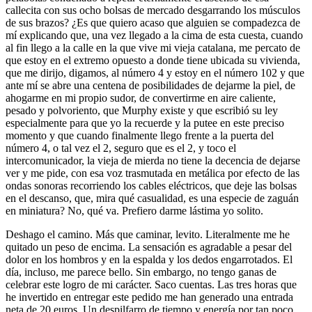
callecita con sus ocho bolsas de mercado desgarrando los músculos
de sus brazos? ¿Es que quiero acaso que alguien se compadezca de
mí explicando que, una vez llegado a la cima de esta cuesta, cuando
al fin llego a la calle en la que vive mi vieja catalana, me percato de
que estoy en el extremo opuesto a donde tiene ubicada su vivienda,
que me dirijo, digamos, al número 4 y estoy en el número 102 y que
ante mí se abre una centena de posibilidades de dejarme la piel, de
ahogarme en mi propio sudor, de convertirme en aire caliente,
pesado y polvoriento, que Murphy existe y que escribió su ley
especialmente para que yo la recuerde y la putee en este preciso
momento y que cuando finalmente llego frente a la puerta del
número 4, o tal vez el 2, seguro que es el 2, y toco el
intercomunicador, la vieja de mierda no tiene la decencia de dejarse
ver y me pide, con esa voz trasmutada en metálica por efecto de las
ondas sonoras recorriendo los cables eléctricos, que deje las bolsas
en el descanso, que, mira qué casualidad, es una especie de zaguán
en miniatura? No, qué va. Prefiero darme lástima yo solito.
Deshago el camino. Más que caminar, levito. Literalmente me he
quitado un peso de encima. La sensación es agradable a pesar del
dolor en los hombros y en la espalda y los dedos engarrotados. El
día, incluso, me parece bello. Sin embargo, no tengo ganas de
celebrar este logro de mi carácter. Saco cuentas. Las tres horas que
he invertido en entregar este pedido me han generado una entrada
neta de 20 euros. Un despilfarro de tiempo y energía por tan poco.