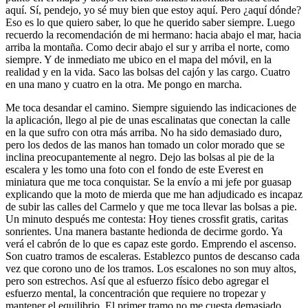
aquí. Sí, pendejo, yo sé muy bien que estoy aquí. Pero ¿aquí dónde?
Eso es lo que quiero saber, lo que he querido saber siempre. Luego
recuerdo la recomendación de mi hermano: hacia abajo el mar, hacia
arriba la montaña. Como decir abajo el sur y arriba el norte, como
siempre. Y de inmediato me ubico en el mapa del móvil, en la
realidad y en la vida. Saco las bolsas del cajón y las cargo. Cuatro
en una mano y cuatro en la otra. Me pongo en marcha.
Me toca desandar el camino. Siempre siguiendo las indicaciones de
la aplicación, llego al pie de unas escalinatas que conectan la calle
en la que sufro con otra más arriba. No ha sido demasiado duro,
pero los dedos de las manos han tomado un color morado que se
inclina preocupantemente al negro. Dejo las bolsas al pie de la
escalera y les tomo una foto con el fondo de este Everest en
miniatura que me toca conquistar. Se la envío a mi jefe por guasap
explicando que la moto de mierda que me han adjudicado es incapaz
de subir las calles del Carmelo y que me toca llevar las bolsas a pie.
Un minuto después me contesta: Hoy tienes crossfit gratis, caritas
sonrientes. Una manera bastante hedionda de decirme gordo. Ya
verá el cabrón de lo que es capaz este gordo. Emprendo el ascenso.
Son cuatro tramos de escaleras. Establezco puntos de descanso cada
vez que corono uno de los tramos. Los escalones no son muy altos,
pero son estrechos. Así que al esfuerzo físico debo agregar el
esfuerzo mental, la concentración que requiere no tropezar y
mantener el equilibrio. El primer tramo no me cuesta demasiado,