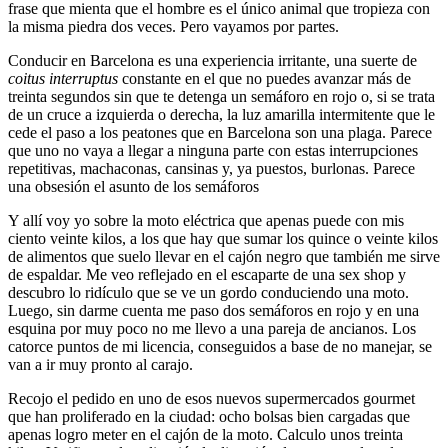
frase que mienta que el hombre es el único animal que tropieza con
la misma piedra dos veces. Pero vayamos por partes.
Conducir en Barcelona es una experiencia irritante, una suerte de
coitus interruptus
constante en el que no puedes avanzar más de
treinta segundos sin que te detenga un semáforo en rojo o, si se trata
de un cruce a izquierda o derecha, la luz amarilla intermitente que le
cede el paso a los peatones que en Barcelona son una plaga. Parece
que uno no vaya a llegar a ninguna parte con estas interrupciones
repetitivas, machaconas, cansinas y, ya puestos, burlonas. Parece
una obsesión el asunto de los semáforos
Y allí voy yo sobre la moto eléctrica que apenas puede con mis
ciento veinte kilos, a los que hay que sumar los quince o veinte kilos
de alimentos que suelo llevar en el cajón negro que también me sirve
de espaldar. Me veo reflejado en el escaparte de una sex shop y
descubro lo ridículo que se ve un gordo conduciendo una moto.
Luego, sin darme cuenta me paso dos semáforos en rojo y en una
esquina por muy poco no me llevo a una pareja de ancianos. Los
catorce puntos de mi licencia, conseguidos a base de no manejar, se
van a ir muy pronto al carajo.
Recojo el pedido en uno de esos nuevos supermercados gourmet
que han proliferado en la ciudad: ocho bolsas bien cargadas que
apenas logro meter en el cajón de la moto. Calculo unos treinta