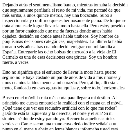
Dejando atrás el sentimentalismo barato, mientras tomaba la decisión
que seguramente perfilaría el resto de mi vida, me percaté de que
más arriba, a unos quince metros, hay una bocacalle. Subo a
inspeccionarla y confirmo que es hermosamente plana. De lo que se
trata ahora es de lograr llevar la moto hasta ella. Pero estoy poseído
por un furor enajenado que me da fuerzas donde antes había
dejadez, decisión en donde antes había titubeos. Soy hombre de
poquísimas decisiones categóricas, inapelables. La última la había
tomado seis años atrás cuando decidí emigrar con mi familia a
España. Entregarle las ocho bolsas de mercado a la vieja de El
Carmelo es una de esas decisiones categóricas. Soy un hombre
fuerte, a veces.
Esto no significa que el esfuerzo de llevar la moto hasta puerto
seguro no le haya costado un par de años de vida a mis riñones y
unos cuantos latidos menos a mi corazón. Pero, al fin, allí está la
moto, fondeada en esas aguas tranquilas y, sobre todo, horizontales.
Busco en el móvil la ruta más corta para llegar a mi destino. Al
principio me cuesta emparejar la realidad con el mapa en el móvil.
¿Qué tiene que ver ese recuadro artificial con lo que me rodea?
¿Dónde está la izquierda y la derecha, el norte y el sur? Si ni
siquiera sé dónde estoy parado yo. Recuerdo aquellos carteles
verdes en Caracas con una mano cuyo dedo índice señalaba un
punto en el mapa y abajo en letras blancas informaba usted está