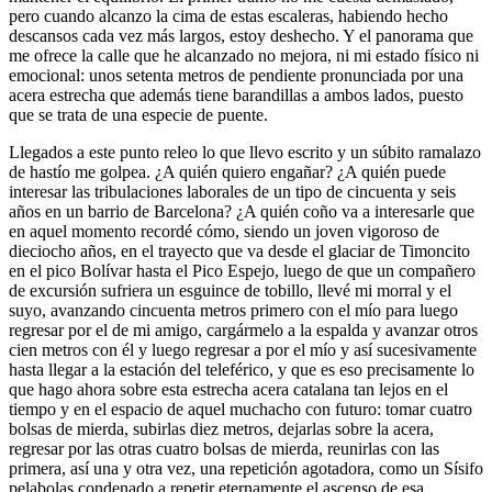
pero cuando alcanzo la cima de estas escaleras, habiendo hecho
descansos cada vez más largos, estoy deshecho. Y el panorama que
me ofrece la calle que he alcanzado no mejora, ni mi estado físico ni
emocional: unos setenta metros de pendiente pronunciada por una
acera estrecha que además tiene barandillas a ambos lados, puesto
que se trata de una especie de puente.
Llegados a este punto releo lo que llevo escrito y un súbito ramalazo
de hastío me golpea. ¿A quién quiero engañar? ¿A quién puede
interesar las tribulaciones laborales de un tipo de cincuenta y seis
años en un barrio de Barcelona? ¿A quién coño va a interesarle que
en aquel momento recordé cómo, siendo un joven vigoroso de
dieciocho años, en el trayecto que va desde el glaciar de Timoncito
en el pico Bolívar hasta el Pico Espejo, luego de que un compañero
de excursión sufriera un esguince de tobillo, llevé mi morral y el
suyo, avanzando cincuenta metros primero con el mío para luego
regresar por el de mi amigo, cargármelo a la espalda y avanzar otros
cien metros con él y luego regresar a por el mío y así sucesivamente
hasta llegar a la estación del teleférico, y que es eso precisamente lo
que hago ahora sobre esta estrecha acera catalana tan lejos en el
tiempo y en el espacio de aquel muchacho con futuro: tomar cuatro
bolsas de mierda, subirlas diez metros, dejarlas sobre la acera,
regresar por las otras cuatro bolsas de mierda, reunirlas con las
primera, así una y otra vez, una repetición agotadora, como un Sísifo
pelabolas condenado a repetir eternamente el ascenso de esa