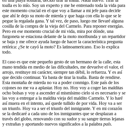
en una playa solitaria, decido tirar la toalla. Nada nuevo. Tirar la
toalla es lo mío. Soy un experto y me he entrenado toda la vida para
este momento crucial en el que voy a llamar a mi jefe para decirle
que ahí le dejo su moto de mierda y que haga con ella lo que se le
pegue la regalada gana. Y tal vez, de paso, luego me llevaré alguna
cosilla de la compra de la vieja del Carmelo. Para reponer energías.
Pero en ese momento crucial de mi vida, mira por dónde, una
furgoneta se estaciona delante de la moto moribunda y un repartidor
se baja y me ofrece ayuda luego de hacer la característica pregunta
retórica: ¿Se te cayó la moto? Es latinoamericano. Eso lo explica
todo.
El caso es que este pequeño gesto de un hermano de la calle, esta
mano tendida en medio de las dificultades, me devuelve el valor, el
arrojo, restituye mi carácter, siempre tan débil, lo refuerza. Y es así
que decido continuar. Ya basta de tirar la toalla. Basta de rendirse.
Esta montaña de mierda no va a poder conmigo. Este país de los
cojones no me va a aplastar. Hoy no. Hoy voy a coger las malditas
ocho bolsas y voy a ascender al mismísimo cielo si es necesario y se
las voy a entregar a la maldita vieja del maldito Carmelo. Y lo haré
así muera en el intento, así quede tullido de por vida. Hoy va a ser
un triunfo. Hoy va a ser el triunfo del inmigrante. Y en mi corazón
se la dedicaré a cada uno de los inmigrantes que se desplazan a
través del globo, renovando con su sudor y su sangre tierras lejanas
y extrañas y aportando nuevos significados a la palabra
país
.