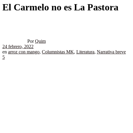
El Carmelo no es La Pastora
Por
Quim
24 febrero, 2022
en
arroz con mango
,
Columnistas MK
,
Literatura
,
Narrativa breve
5