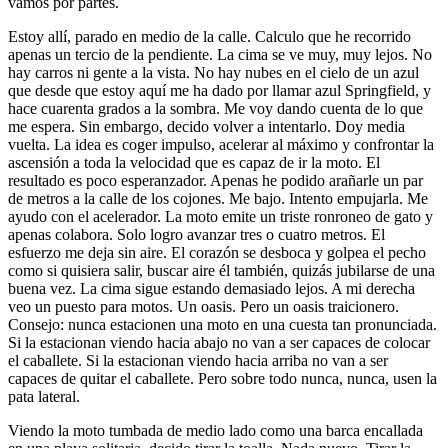
vamos por partes.
Estoy allí, parado en medio de la calle. Calculo que he recorrido
apenas un tercio de la pendiente. La cima se ve muy, muy lejos. No
hay carros ni gente a la vista. No hay nubes en el cielo de un azul
que desde que estoy aquí me ha dado por llamar azul Springfield, y
hace cuarenta grados a la sombra. Me voy dando cuenta de lo que
me espera. Sin embargo, decido volver a intentarlo. Doy media
vuelta. La idea es coger impulso, acelerar al máximo y confrontar la
ascensión a toda la velocidad que es capaz de ir la moto. El
resultado es poco esperanzador. Apenas he podido arañarle un par
de metros a la calle de los cojones. Me bajo. Intento empujarla. Me
ayudo con el acelerador. La moto emite un triste ronroneo de gato y
apenas colabora. Solo logro avanzar tres o cuatro metros. El
esfuerzo me deja sin aire. El corazón se desboca y golpea el pecho
como si quisiera salir, buscar aire él también, quizás jubilarse de una
buena vez. La cima sigue estando demasiado lejos. A mi derecha
veo un puesto para motos. Un oasis. Pero un oasis traicionero.
Consejo: nunca estacionen una moto en una cuesta tan pronunciada.
Si la estacionan viendo hacia abajo no van a ser capaces de colocar
el caballete. Si la estacionan viendo hacia arriba no van a ser
capaces de quitar el caballete. Pero sobre todo nunca, nunca, usen la
pata lateral.
Viendo la moto tumbada de medio lado como una barca encallada