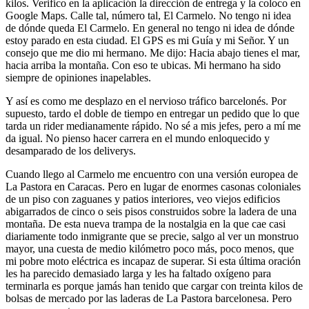
kilos. Verifico en la aplicación la dirección de entrega y la coloco en
Google Maps. Calle tal, número tal, El Carmelo. No tengo ni idea
de dónde queda El Carmelo. En general no tengo ni idea de dónde
estoy parado en esta ciudad. El GPS es mi Guía y mi Señor. Y un
consejo que me dio mi hermano. Me dijo: Hacia abajo tienes el mar,
hacia arriba la montaña. Con eso te ubicas. Mi hermano ha sido
siempre de opiniones inapelables.
Y así es como me desplazo en el nervioso tráfico barcelonés. Por
supuesto, tardo el doble de tiempo en entregar un pedido que lo que
tarda un rider medianamente rápido. No sé a mis jefes, pero a mí me
da igual. No pienso hacer carrera en el mundo enloquecido y
desamparado de los deliverys.
Cuando llego al Carmelo me encuentro con una versión europea de
La Pastora en Caracas. Pero en lugar de enormes casonas coloniales
de un piso con zaguanes y patios interiores, veo viejos edificios
abigarrados de cinco o seis pisos construidos sobre la ladera de una
montaña. De esta nueva trampa de la nostalgia en la que cae casi
diariamente todo inmigrante que se precie, salgo al ver un monstruo
mayor, una cuesta de medio kilómetro poco más, poco menos, que
mi pobre moto eléctrica es incapaz de superar. Si esta última oración
les ha parecido demasiado larga y les ha faltado oxígeno para
terminarla es porque jamás han tenido que cargar con treinta kilos de
bolsas de mercado por las laderas de La Pastora barcelonesa. Pero