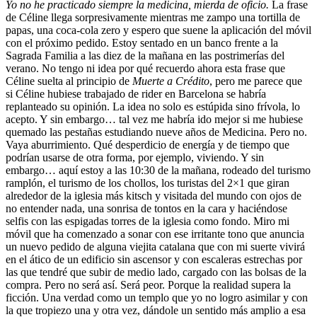
Yo no he practicado siempre la medicina, mierda de oficio.
La frase
de Céline llega sorpresivamente mientras me zampo una tortilla de
papas, una coca-cola zero y espero que suene la aplicación del móvil
con el próximo pedido. Estoy sentado en un banco frente a la
Sagrada Familia a las diez de la mañana en las postrimerías del
verano. No tengo ni idea por qué recuerdo ahora esta frase que
Céline suelta al principio de
Muerte a Crédito
, pero me parece que
si Céline hubiese trabajado de rider en Barcelona se habría
replanteado su opinión. La idea no solo es estúpida sino frívola, lo
acepto. Y sin embargo… tal vez me habría ido mejor si me hubiese
quemado las pestañas estudiando nueve años de Medicina. Pero no.
Vaya aburrimiento. Qué desperdicio de energía y de tiempo que
podrían usarse de otra forma, por ejemplo, viviendo. Y sin
embargo… aquí estoy a las 10:30 de la mañana, rodeado del turismo
ramplón, el turismo de los chollos, los turistas del 2×1 que giran
alrededor de la iglesia más kitsch y visitada del mundo con ojos de
no entender nada, una sonrisa de tontos en la cara y haciéndose
selfis con las espigadas torres de la iglesia como fondo. Miro mi
móvil que ha comenzado a sonar con ese irritante tono que anuncia
un nuevo pedido de alguna viejita catalana que con mi suerte vivirá
en el ático de un edificio sin ascensor y con escaleras estrechas por
las que tendré que subir de medio lado, cargado con las bolsas de la
compra. Pero no será así. Será peor. Porque la realidad supera la
ficción. Una verdad como un templo que yo no logro asimilar y con
la que tropiezo una y otra vez, dándole un sentido más amplio a esa