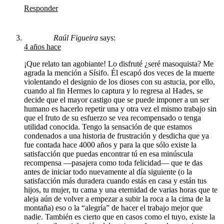
Responder
Raúl Figueira
says:
4 años hace
¡Que relato tan agobiante! Lo disfruté ¿seré masoquista? Me
agrada la mención a Sísifo. Él escapó dos veces de la muerte
violentando el designio de los dioses con su astucia, por ello,
cuando al fin Hermes lo captura y lo regresa al Hades, se
decide que el mayor castigo que se puede imponer a un ser
humano es hacerlo repetir una y otra vez el mismo trabajo sin
que el fruto de su esfuerzo se vea recompensado o tenga
utilidad conocida. Tengo la sensación de que estamos
condenados a una historia de frustración y desdicha que ya
fue contada hace 4000 años y para la que sólo existe la
satisfacción que puedas encontrar tú en esa minúscula
recompensa —pasajera como toda felicidad— que te das
antes de iniciar todo nuevamente al día siguiente (o la
satisfacción más duradera cuando estás en casa y están tus
hijos, tu mujer, tu cama y una eternidad de varias horas que te
aleja aún de volver a empezar a subir la roca a la cima de la
montaña) eso o la “alegría” de hacer el trabajo mejor que
nadie. También es cierto que en casos como el tuyo, existe la