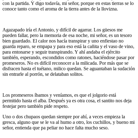
con la partida. Y digo todavía, mi señor, porque en estas tierras se lo
conoce tanto como el aroma de la tierra antes de la llovizna.
…
Agazapado iría el Antonio, y difícil de agarrar. Los güesos me
pueden fallar, pero la memoria de esa noche, mi señor, es un tesoro
bien guardado. El calor nos hacía transpirar y uno enfiestao no
guarda reparo, se empapa y para eso está la cañita y el vaso de vino,
para entonarse y seguir transpirando. Y ahí andaba el ejército
también, esperando, escondidos como ratones, haciéndose pasar por
promeseros. No es difícil reconocer a la milicada. Por más que se
disfracen hasta el tuétano, milico quedan. Se aguantaban la sudación
sin entrarle al porrón, se delataban solitos.
…
Los promeseros íbamos y veníamos, es que el jolgorio está
permitido hasta el alba. Después ya es otra cosa, el santito nos deja
festejar pero también pide respeto.
Uno o dos chupaos quedan siempre por ahí, a veces empieza la
gresca, alguno que se le va al humo a otro, los cuchillos, y bueno mi
señor, entienda que pa peliar no hace falta mucho seso.