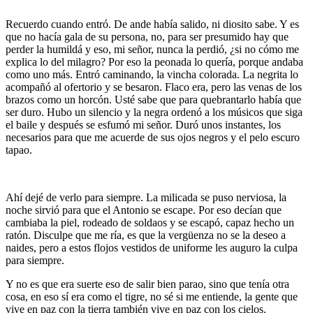
…
Recuerdo cuando entró. De ande había salido, ni diosito sabe. Y es
que no hacía gala de su persona, no, para ser presumido hay que
perder la humildá y eso, mi señor, nunca la perdió, ¿si no cómo me
explica lo del milagro? Por eso la peonada lo quería, porque andaba
como uno más. Entró caminando, la vincha colorada. La negrita lo
acompañó al ofertorio y se besaron. Flaco era, pero las venas de los
brazos como un horcón. Usté sabe que para quebrantarlo había que
ser duro. Hubo un silencio y la negra ordenó a los músicos que siga
el baile y después se esfumó mi señor. Duró unos instantes, los
necesarios para que me acuerde de sus ojos negros y el pelo escuro
tapao.
…
Ahí dejé de verlo para siempre. La milicada se puso nerviosa, la
noche sirvió para que el Antonio se escape. Por eso decían que
cambiaba la piel, rodeado de soldaos y se escapó, capaz hecho un
ratón. Disculpe que me ría, es que la vergüenza no se la deseo a
naides, pero a estos flojos vestidos de uniforme les auguro la culpa
para siempre.
Y no es que era suerte eso de salir bien parao, sino que tenía otra
cosa, en eso sí era como el tigre, no sé si me entiende, la gente que
vive en paz con la tierra también vive en paz con los cielos.