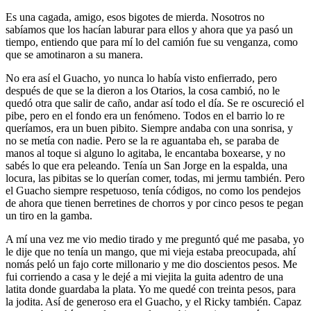
Es una cagada, amigo, esos bigotes de mierda. Nosotros no
sabíamos que los hacían laburar para ellos y ahora que ya pasó un
tiempo, entiendo que para mí lo del camión fue su venganza, como
que se amotinaron a su manera.
No era así el Guacho, yo nunca lo había visto enfierrado, pero
después de que se la dieron a los Otarios, la cosa cambió, no le
quedó otra que salir de caño, andar así todo el día. Se re oscureció el
pibe, pero en el fondo era un fenómeno. Todos en el barrio lo re
queríamos, era un buen pibito. Siempre andaba con una sonrisa, y
no se metía con nadie. Pero se la re aguantaba eh, se paraba de
manos al toque si alguno lo agitaba, le encantaba boxearse, y no
sabés lo que era peleando. Tenía un San Jorge en la espalda, una
locura, las pibitas se lo querían comer, todas, mi jermu también. Pero
el Guacho siempre respetuoso, tenía códigos, no como los pendejos
de ahora que tienen berretines de chorros y por cinco pesos te pegan
un tiro en la gamba.
A mí una vez me vio medio tirado y me preguntó qué me pasaba, yo
le dije que no tenía un mango, que mi vieja estaba preocupada, ahí
nomás peló un fajo corte millonario y me dio doscientos pesos. Me
fui corriendo a casa y le dejé a mi viejita la guita adentro de una
latita donde guardaba la plata. Yo me quedé con treinta pesos, para
la jodita. Así de generoso era el Guacho, y el Ricky también. Capaz