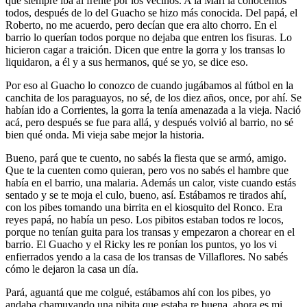
que siempre iba al frente por los vecinos. A la Mari la conocemos
todos, después de lo del Guacho se hizo más conocida. Del papá, el
Roberto, no me acuerdo, pero decían que era alto chorro. En el
barrio lo querían todos porque no dejaba que entren los fisuras. Lo
hicieron cagar a traición. Dicen que entre la gorra y los transas lo
liquidaron, a él y a sus hermanos, qué se yo, se dice eso.
Por eso al Guacho lo conozco de cuando jugábamos al fútbol en la
canchita de los paraguayos, no sé, de los diez años, once, por ahí. Se
habían ido a Corrientes, la gorra la tenía amenazada a la vieja. Nació
acá, pero después se fue para allá, y después volvió al barrio, no sé
bien qué onda. Mi vieja sabe mejor la historia.
Bueno, pará que te cuento, no sabés la fiesta que se armó, amigo.
Que te la cuenten como quieran, pero vos no sabés el hambre que
había en el barrio, una malaria. Además un calor, viste cuando estás
sentado y se te moja el culo, bueno, así. Estábamos re tirados ahí,
con los pibes tomando una birrita en el kiosquito del Ronco. Era
reyes papá, no había un peso. Los pibitos estaban todos re locos,
porque no tenían guita para los transas y empezaron a chorear en el
barrio. El Guacho y el Ricky les re ponían los puntos, yo los vi
enfierrados yendo a la casa de los transas de Villaflores. No sabés
cómo le dejaron la casa un día.
Pará, aguantá que me colgué, estábamos ahí con los pibes, yo
andaba chamuyando una pibita que estaba re buena, ahora es mi