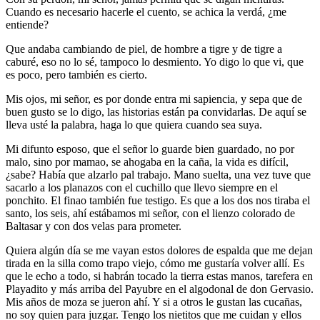
Cuando es necesario hacerle el cuento, se achica la verdá, ¿me
entiende?
Que andaba cambiando de piel, de hombre a tigre y de tigre a
caburé, eso no lo sé, tampoco lo desmiento. Yo digo lo que vi, que
es poco, pero también es cierto.
Mis ojos, mi señor, es por donde entra mi sapiencia, y sepa que de
buen gusto se lo digo, las historias están pa convidarlas. De aquí se
lleva usté la palabra, haga lo que quiera cuando sea suya.
Mi difunto esposo, que el señor lo guarde bien guardado, no por
malo, sino por mamao, se ahogaba en la caña, la vida es difícil,
¿sabe? Había que alzarlo pal trabajo. Mano suelta, una vez tuve que
sacarlo a los planazos con el cuchillo que llevo siempre en el
ponchito. El finao también fue testigo. Es que a los dos nos tiraba el
santo, los seis, ahí estábamos mi señor, con el lienzo colorado de
Baltasar y con dos velas para prometer.
Quiera algún día se me vayan estos dolores de espalda que me dejan
tirada en la silla como trapo viejo, cómo me gustaría volver allí. Es
que le echo a todo, si habrán tocado la tierra estas manos, tarefera en
Playadito y más arriba del Payubre en el algodonal de don Gervasio.
Mis años de moza se jueron ahí. Y si a otros le gustan las cucañas,
no soy quien para juzgar. Tengo los nietitos que me cuidan y ellos