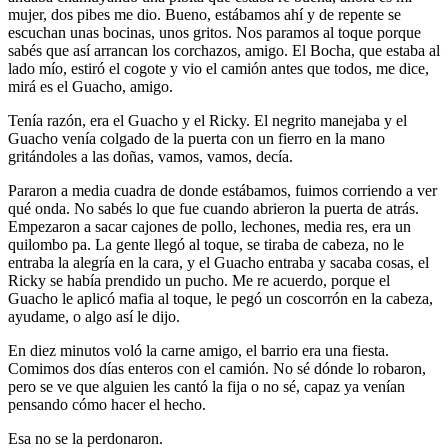
mujer, dos pibes me dio. Bueno, estábamos ahí y de repente se
escuchan unas bocinas, unos gritos. Nos paramos al toque porque
sabés que así arrancan los corchazos, amigo. El Bocha, que estaba al
lado mío, estiró el cogote y vio el camión antes que todos, me dice,
mirá es el Guacho, amigo.
Tenía razón, era el Guacho y el Ricky. El negrito manejaba y el
Guacho venía colgado de la puerta con un fierro en la mano
gritándoles a las doñas, vamos, vamos, decía.
Pararon a media cuadra de donde estábamos, fuimos corriendo a ver
qué onda. No sabés lo que fue cuando abrieron la puerta de atrás.
Empezaron a sacar cajones de pollo, lechones, media res, era un
quilombo pa. La gente llegó al toque, se tiraba de cabeza, no le
entraba la alegría en la cara, y el Guacho entraba y sacaba cosas, el
Ricky se había prendido un pucho. Me re acuerdo, porque el
Guacho le aplicó mafia al toque, le pegó un coscorrón en la cabeza,
ayudame, o algo así le dijo.
En diez minutos voló la carne amigo, el barrio era una fiesta.
Comimos dos días enteros con el camión. No sé dónde lo robaron,
pero se ve que alguien les cantó la fija o no sé, capaz ya venían
pensando cómo hacer el hecho.
Esa no se la perdonaron.