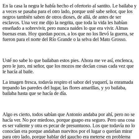
En la casa la negra le había hecho el ofertorio al santito. Le bailaba y
a veces se pasaba para el otro lado, porque usté sabe señor, que los
negros también saben de otros dioses, de allá, de antes de ser
esclavos. Una vez me dijo la negrita, que toda la vida les habían
enseñado a sobrevivir, pero nunca naides lo que era vivir. Almas
buenas eran. Hoy quedan pocos, a los que no los llevó la guerra, se
fueron para el norte del Río Grande o la selva del Mato Grosso.
…
Usté no sabe lo que bailaban estos pies. Ahora me ve así, enclenca,
pero le juro, mi señor, que los mozos me decían cosas cada vez que
le hacía al baile.
La imagen fresca, todavía respiro el sabor del yuquerí, la enramada
trepando las paredes del lugar, las flores amarillas, y yo bailaba,
bailaba hasta que se hacía de día.
…
Algo es cierto, todos sabían que Antonio andaba por ahí, pero no se
hacía ver. No por miedoso, porque guapo era seguro. Pero una cosa
es ser valiente y otra es pecar de presuntuoso. Los que todavía no lo
conocían era porque andaban nuevitos por el lugar o querían mirar
para otro lado, porque hablar del gaucho era meterse en problema