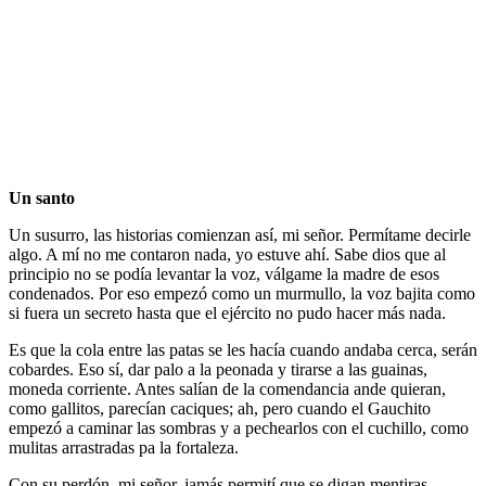
Un santo
Un susurro, las historias comienzan así, mi señor. Permítame decirle
algo. A mí no me contaron nada, yo estuve ahí. Sabe dios que al
principio no se podía levantar la voz, válgame la madre de esos
condenados. Por eso empezó como un murmullo, la voz bajita como
si fuera un secreto hasta que el ejército no pudo hacer más nada.
Es que la cola entre las patas se les hacía cuando andaba cerca, serán
cobardes. Eso sí, dar palo a la peonada y tirarse a las guainas,
moneda corriente. Antes salían de la comendancia ande quieran,
como gallitos, parecían caciques; ah, pero cuando el Gauchito
empezó a caminar las sombras y a pechearlos con el cuchillo, como
mulitas arrastradas pa la fortaleza.
Con su perdón, mi señor, jamás permití que se digan mentiras.