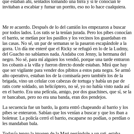
que estaban ahí, sentados tomando una birra y si te conocían te
invitaban a escabiar y fumar un porrito, eso no lo hace cualquiera.
…
Me re acuerdo. Después de lo del camión los empezaron a buscar
por todos lados. Los ratis se la tenían jurada. Pero los pibes conocían
el barrio, se metían por los pasillos y los vecinos los guardaban en
las casas. No sé, un par de semanas se la pasaron escapándole a la
gorra. Un día me enteré que el Ricky se refugió en lo de la Ludmy,
del Guacho no sabíamos nada. Andaba con Jenny, la hermana del
negro. No sé, para mí alguien los vendió, porque una tarde entraron
los cobanis a la villa y fueron directo donde estaban. Mirá que hay
que ser vigilante para vender dos pibitos a estos pata negra. Se armó
alto operativo, estaban los de la comisaría pero también los de la
brigada, vino un celular con cabezas de tortuga y había un par de
ratis corte soldado, un helicóptero, no sé, yo no había visto nada así
en el barrio. Era una película, amigo, por dos guachines, que sí, se la
re bancaban, pero no era una banda, eran dos pendejos.
La secuencia fue un bardo, la gorra entró chapeando al barrio y los
pibes se enteraron. Sabían que los venían a buscar y que los iban a
boletear. La policía cerró el barrio, escaparse no podían, o perdían o
les mandaban bala.
Todavía tengo la imagen de la Mari pegándole a un rati, estaba