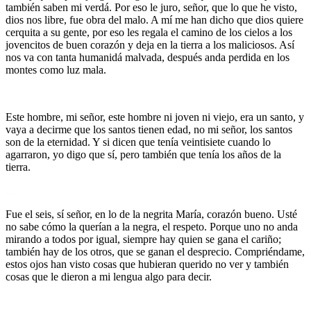
también saben mi verdá. Por eso le juro, señor, que lo que he visto,
dios nos libre, fue obra del malo. A mí me han dicho que dios quiere
cerquita a su gente, por eso les regala el camino de los cielos a los
jovencitos de buen corazón y deja en la tierra a los maliciosos. Así
nos va con tanta humanidá malvada, después anda perdida en los
montes como luz mala.
…
Este hombre, mi señor, este hombre ni joven ni viejo, era un santo, y
vaya a decirme que los santos tienen edad, no mi señor, los santos
son de la eternidad. Y si dicen que tenía veintisiete cuando lo
agarraron, yo digo que sí, pero también que tenía los años de la
tierra.
…
Fue el seis, sí señor, en lo de la negrita María, corazón bueno. Usté
no sabe cómo la querían a la negra, el respeto. Porque uno no anda
mirando a todos por igual, siempre hay quien se gana el cariño;
también hay de los otros, que se ganan el desprecio. Compriéndame,
estos ojos han visto cosas que hubieran querido no ver y también
cosas que le dieron a mi lengua algo para decir.
…