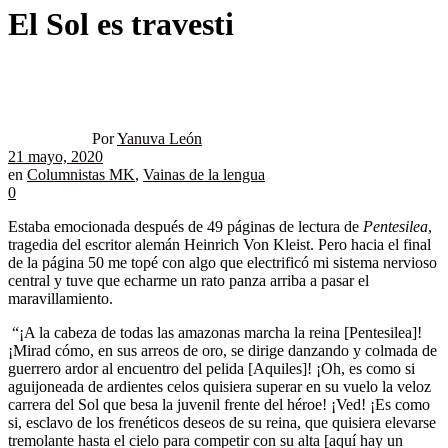
El Sol es travesti
Por
Yanuva León
21 mayo, 2020
en
Columnistas MK
,
Vainas de la lengua
0
Estaba emocionada después de 49 páginas de lectura de
Pentesilea
,
tragedia del escritor alemán Heinrich Von Kleist. Pero hacia el final
de la página 50 me topé con algo que electrificó mi sistema nervioso
central y tuve que echarme un rato panza arriba a pasar el
maravillamiento.
“¡A la cabeza de todas las amazonas marcha la reina [Pentesilea]!
¡Mirad cómo, en sus arreos de oro, se dirige danzando y colmada de
guerrero ardor al encuentro del pelida [Aquiles]! ¡Oh, es como si
aguijoneada de ardientes celos quisiera superar en su vuelo la veloz
carrera del Sol que besa la juvenil frente del héroe! ¡Ved! ¡Es como
si, esclavo de los frenéticos deseos de su reina, que quisiera elevarse
tremolante hasta el cielo para competir con su alta [aquí hay un