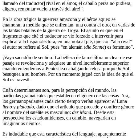
llamado del traductor] rival en el amor, el caballo persa no pudiera,
alígero, remontar vuelo a través del aire!”.
En la obra trágica la guerrera amazona y el héroe aqueo se
enamoran a medida que se enfrentan, una contra el otro, en varias de
las tantas batallas de la guerra de Troya. El asunto es que en el
fragmento que cité el traductor se vio forzado a intervenir para
explicar a la hispanolectora, en una nota al pie, que con “alta rival”
el autor se refiere al Sol, pues “en alemán (
die Sonne
) es femenino”.
¡Vaya sacudón de sentido! La belleza de la metáfora nuclear de ese
pasaje se revoluciona y adquiere un nivel increíblemente superior
cuando entendemos a Pentesilea cabalgando celosa porque
la
Sol
besuquea a su hombre. Por un momento jugué con la idea de que el
Sol es travesti.
Cuán determinantes son, para la percepción del mundo, las
partículas gramaticales que establecen el género de las cosas. Así,
los germanoparlantes cada cierto tiempo verían aparecer
el
Luna
lleno
y
plateado
, dado que el artículo que precede y confiere género
al nombre del satélite es masculino:
der Mond
. Desde esta
perspectiva los estadounidenses, en cambio, navegarían en
imaginarios neutros.
Es indudable que esta característica del lenguaje, aparentemente