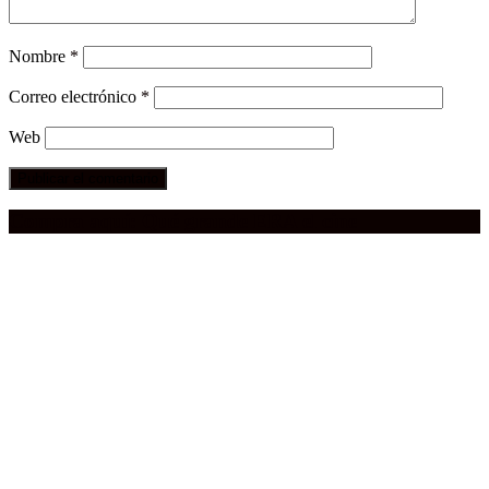
Nombre
*
Correo electrónico
*
Web
Compra aquí:
Qué grande ERA el cine