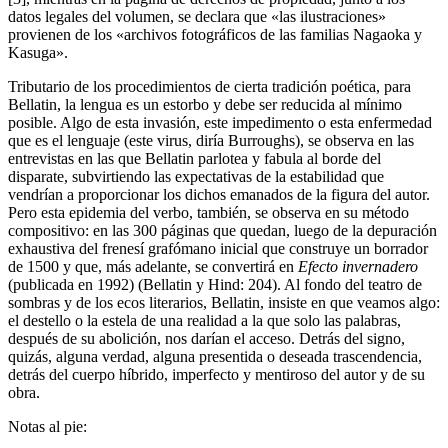
datos legales del volumen, se declara que «las ilustraciones»
provienen de los «archivos fotográficos de las familias Nagaoka y
Kasuga».
Tributario de los procedimientos de cierta tradición poética, para
Bellatin, la lengua es un estorbo y debe ser reducida al mínimo
posible. Algo de esta invasión, este impedimento o esta enfermedad
que es el lenguaje (este virus, diría Burroughs), se observa en las
entrevistas en las que Bellatin parlotea y fabula al borde del
disparate, subvirtiendo las expectativas de la estabilidad que
vendrían a proporcionar los dichos emanados de la figura del autor.
Pero esta epidemia del verbo, también, se observa en su método
compositivo: en las 300 páginas que quedan, luego de la depuración
exhaustiva del frenesí grafómano inicial que construye un borrador
de 1500 y que, más adelante, se convertirá en
Efecto invernadero
(publicada en 1992) (Bellatin y Hind: 204). Al fondo del teatro de
sombras y de los ecos literarios, Bellatin, insiste en que veamos algo:
el destello o la estela de una realidad a la que solo las palabras,
después de su abolición, nos darían el acceso. Detrás del signo,
quizás, alguna verdad, alguna presentida o deseada trascendencia,
detrás del cuerpo híbrido, imperfecto y mentiroso del autor y de su
obra.
Notas al pie: