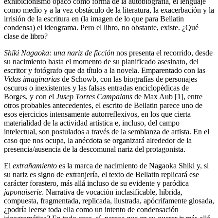
exhibicionismo opaco como forma de la autobiografía, el lenguaje
como medio y a la vez obstáculo de la literatura, la exacerbación y la
irrisión de la escritura en (la imagen de lo que para Bellatin
condensa) el ideograma. Pero el libro, no obstante, existe. ¿Qué
clase de libro?
Shiki Nagaoka: una nariz de ficción
nos presenta el recorrido, desde
su nacimiento hasta el momento de su planificado asesinato, del
escritor y fotógrafo que da título a la novela. Emparentado con las
Vidas
imaginarias
de Schowb, con las biografías de personajes
oscuros o inexistentes y las falsas entradas enciclopédicas de
Borges, y con el
Jusep Torres Campalans
de Max Aub [1], entre
otros probables antecedentes, el escrito de Bellatin parece uno de
esos ejercicios intensamente autorreflexivos, en los que cierta
materialidad de la actividad artística e, incluso, del campo
intelectual, son postulados a través de la semblanza de artista. En el
caso que nos ocupa, la anécdota se organizará alrededor de la
presencia/ausencia de la descomunal nariz del protagonista.
El
extrañamiento
es la marca de nacimiento de Nagaoka Shiki y, si
su nariz es signo de extranjería, el texto de Bellatin replicará ese
carácter forastero, más allá incluso de su evidente y paródica
japonaiserie
. Narrativa de vocación inclasificable, híbrida,
compuesta, fragmentada, replicada, ilustrada, apócrifamente glosada,
¿podría leerse toda ella como un intento de condensación