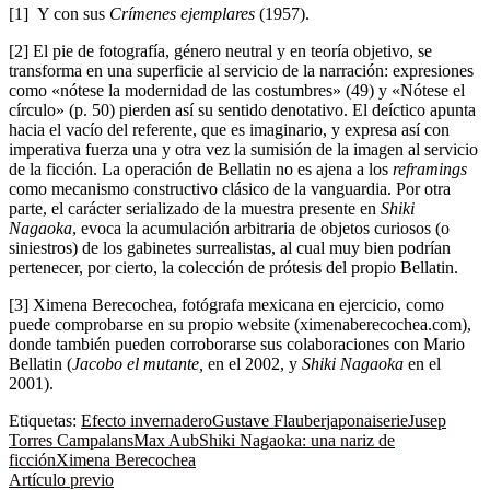
[1] Y con sus
Crímenes ejemplares
(1957).
[2] El pie de fotografía, género neutral y en teoría objetivo, se
transforma en una superficie al servicio de la narración: expresiones
como «nótese la modernidad de las costumbres» (49) y «Nótese el
círculo» (p. 50) pierden así su sentido denotativo. El deíctico apunta
hacia el vacío del referente, que es imaginario, y expresa así con
imperativa fuerza una y otra vez la sumisión de la imagen al servicio
de la ficción. La operación de Bellatin no es ajena a los
reframings
como mecanismo constructivo clásico de la vanguardia. Por otra
parte, el carácter serializado de la muestra presente en
Shiki
Nagaoka
, evoca la acumulación arbitraria de objetos curiosos (o
siniestros) de los gabinetes surrealistas, al cual muy bien podrían
pertenecer, por cierto, la colección de prótesis del propio Bellatin.
[3] Ximena Berecochea, fotógrafa mexicana en ejercicio, como
puede comprobarse en su propio website (ximenaberecochea.com),
donde también pueden corroborarse sus colaboraciones con Mario
Bellatin (
Jacobo el mutante,
en el 2002, y
Shiki Nagaoka
en el
2001).
Etiquetas:
Efecto invernadero
Gustave Flauber
japonaiserie
Jusep
Torres Campalans
Max Aub
Shiki Nagaoka: una nariz de
ficción
Ximena Berecochea
Artículo previo