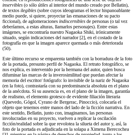
inservibles
(o sólo
útiles
al interior del mundo creado por Bellatin),
de textos
ilegibles
(sobre cuyos ideogramas el lector hispanoablante
medio puede, si quiere, proyectar las emanaciones de su pacto
ficcional), de aglomeraciones
indiscernibles
de personas (o tal vez
deberíamos, a estas alturas, llamarlos personajes). Entre estas
imágenes, se encontraría nuestro Nagaoka Shiki, irónicamente
situado, según indicaciones del narrador [2], en el costado de la
fotografía en que la imagen aparece quemada o más deteriorada
(50).
Este último recurso se emparenta también con la borradura de la foto
de la portada, presunto perfil de Nagaoka. El retrato fotográfico, se
nos explica, es intervenido por la hermana del autor, quien busca
difuminar las marcas de la inverosimilitud que puedan afectar la
memoria del escritor/ fotógrafo: lo invisible de la nariz de Nagaoka
(en la foto), contrastaría con su predominancia absoluta en el plano
de la anécdota. Si su ausencia es, en el plano de la imagen, garantía
de realismo, el elemento grotesco de evidente filiación literaria
(Quevedo, Gógol, Cyrano de Bergerac, Pinoccio), colocaría el
objeto que tenemos entre manos del lado de la ficción narrativa. En
este sentido, Bellatin, junto con, imaginamos, las personas
involucradas en su proyecto, vuelven a replicar la oscilación
ficción/realidad sobre la que revolotea la silueta del autor y, así, la
foto de la portada es adjudicada en la solapa a Ximena Berecochea
[3], mientras en la página de derechos de propiedad, junto a los