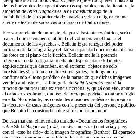
ideogramática? En todo caso, sí, parece que en su querer ir más allá
de los horizontes de expectativas más esperables para la literatura, la
ambición de
Shiki Nagaoka
es la de
translucir
algo de la
inefabilidad de la experiencia de una vida y de su enigma en una
suerte de teatro de sucesivas sombras o de traducciones.
Eco sorprendente de un relato, de por sí bastante excéntrico, será el
material que se encuentra al final del volumen: en el lugar del
documento, de las «pruebas», Bellatin logra renegar del poder
indiciario de la fotografía y refutar su capacidad documental al situar
las fotos en el plano de la ficción. Bellatin mella la potencia
referencial de la fotografía, mediante disparatadas e hilarantes
explicaciones que describen, en el extremo, objetos no sólo
inexistentes sino francamente extravagantes, prolongando y
confirmando el tono paródico de la narración que dichas imágenes
vendría a «ilustrar». La fotografía de
Shiki Nagaoka
tendrá la
función de ratificar una existencia ficcional y, quizá con ello, apunte
al carácter zozobrante, dudoso, del
real
que podría encontrar refugio
en ella. No obstante, las constantes alusiones protésicas impregnan
la «lectura» de estas imágenes con la presencia del personaje público
que Bellatin ha construido sobre sí mismo como autor.
De esta manera, el inventario titulado «Documentos fotográficos
sobre
Shiki Nagaoka» (p. 47, cursivas nuestras) contraría y juega
con el «esto ha sido» de la imagen fotográfica (Barthes). El apartado
consiste en reproducciones fotográficas de una serie de objetos