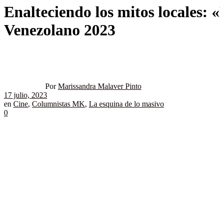
Enalteciendo los mitos locales: «
Venezolano 2023
Por
Marissandra Malaver Pinto
17 julio, 2023
en
Cine
,
Columnistas MK
,
La esquina de lo masivo
0