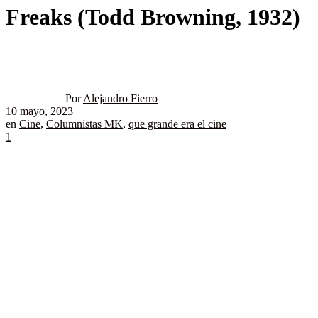
Freaks (Todd Browning, 1932)
Por
Alejandro Fierro
10 mayo, 2023
en
Cine
,
Columnistas MK
,
que grande era el cine
1