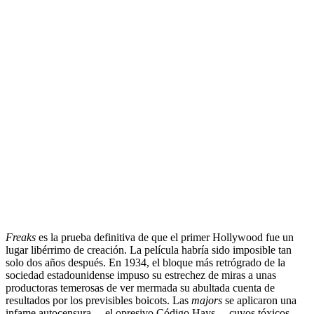
.
Freaks
es la prueba definitiva de que el primer Hollywood fue un
lugar libérrimo de creación. La película habría sido imposible tan
solo dos años después. En 1934, el bloque más retrógrado de la
sociedad estadounidense impuso su estrechez de miras a unas
productoras temerosas de ver mermada su abultada cuenta de
resultados por los previsibles boicots. Las
majors
se aplicaron una
infame autocensura —el opresivo Código Hays— cuyos tóxicos