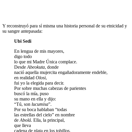
Y reconstruyó para sí misma una historia personal de su etnicidad y
su sangre antepasada:
Ubi Sedi
En lengua de mis mayores,
digo todo
lo que mi Madre Única complace.
Desde
Abeokuta
, donde
nació aquella mujercita engañadoramente endeble,
en realidad
Olosi
,
fui yo la elegida para decir.
Por sobre muchas cabezas de parientes
buscó la mía, puso
su mano en ella y dijo:
“Tú, son
lucumisa
”.
Por su boca hablaban “todas
las estrellas del cielo” en nombre
de
Abolá
. Ella, la principal,
que lleva
cadena de plata en los tobillos.