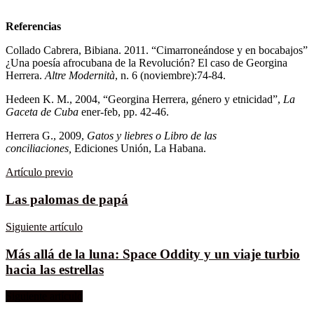
Referencias
Collado Cabrera, Bibiana. 2011. “Cimarroneándose y en bocabajos”
¿Una poesía afrocubana de la Revolución? El caso de Georgina
Herrera.
Altre Modernità
, n. 6 (noviembre):74-84.
Hedeen K. M., 2004, “Georgina Herrera, género y etnicidad”,
La
Gaceta de Cuba
ener-feb, pp. 42-46.
Herrera G., 2009,
Gatos y liebres o Libro de las
conciliaciones,
Ediciones Unión, La Habana.
Artículo previo
Las palomas de papá
Siguiente artículo
Más allá de la luna: Space Oddity y un viaje turbio
hacia las estrellas
Siguiente artículo