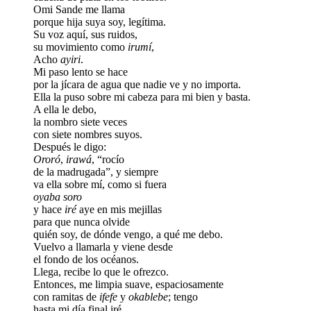
Omi Sande me llama
porque hija suya soy, legítima.
Su voz aquí, sus ruidos,
su movimiento como
irumí
,
Acho
ayiri
.
Mi paso lento se hace
por la jícara de agua que nadie ve y no importa.
Ella la puso sobre mi cabeza para mi bien y basta.
A ella le debo,
la nombro siete veces
con siete nombres suyos.
Después le digo:
Ororó
,
irawá
, “rocío
de la madrugada”, y siempre
va ella sobre mí, como si fuera
oyaba
soro
y hace
iré
aye en mis mejillas
para que nunca olvide
quién soy, de dónde vengo, a qué me debo.
Vuelvo a llamarla y viene desde
el fondo de los océanos.
Llega, recibe lo que le ofrezco.
Entonces, me limpia suave, espaciosamente
con ramitas de
ifefe
y
okablebe
; tengo
hasta mi día final iré.