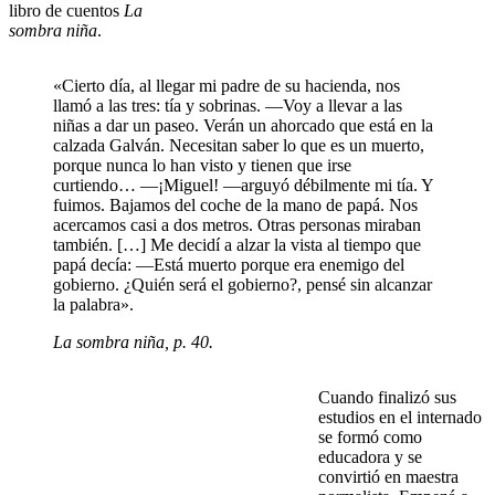
libro de cuentos
La
sombra niña
.
«Cierto día, al llegar mi padre de su hacienda, nos
llamó a las tres: tía y sobrinas. —Voy a llevar a las
niñas a dar un paseo. Verán un ahorcado que está en la
calzada Galván. Necesitan saber lo que es un muerto,
porque nunca lo han visto y tienen que irse
curtiendo… —¡Miguel! —arguyó débilmente mi tía. Y
fuimos. Bajamos del coche de la mano de papá. Nos
acercamos casi a dos metros. Otras personas miraban
también. […] Me decidí a alzar la vista al tiempo que
papá decía: —Está muerto porque era enemigo del
gobierno. ¿Quién será el gobierno?, pensé sin alcanzar
la palabra».
La
s
ombra niña
, p. 40.
Cuando finalizó sus
estudios en el internado
se formó como
educadora y se
convirtió en maestra