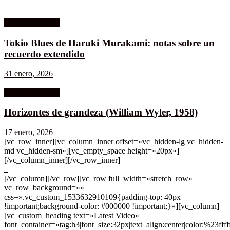
Columnistas MK
Tokio Blues de Haruki Murakami: notas sobre un
recuerdo extendido
31 enero, 2026
Columnistas MK
Horizontes de grandeza (William Wyler, 1958)
17 enero, 2026
[vc_row_inner][vc_column_inner offset=»vc_hidden-lg vc_hidden-
md vc_hidden-sm»][vc_empty_space height=»20px»]
[/vc_column_inner][/vc_row_inner]
[/vc_column][/vc_row][vc_row full_width=»stretch_row»
vc_row_background=»»
css=».vc_custom_1533632910109{padding-top: 40px
!important;background-color: #000000 !important;}»][vc_column]
[vc_custom_heading text=»Latest Video»
font_container=»tag:h3|font_size:32px|text_align:center|color:%23ffff