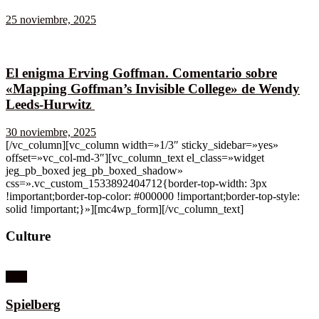
25 noviembre, 2025
El enigma Erving Goffman. Comentario sobre
«Mapping Goffman’s Invisible College» de Wendy
Leeds-Hurwitz
30 noviembre, 2025
[/vc_column][vc_column width=»1/3″ sticky_sidebar=»yes»
offset=»vc_col-md-3″][vc_column_text el_class=»widget
jeg_pb_boxed jeg_pb_boxed_shadow»
css=».vc_custom_1533892404712{border-top-width: 3px
!important;border-top-color: #000000 !important;border-top-style:
solid !important;}»][mc4wp_form][/vc_column_text]
Culture
Cine
Spielberg