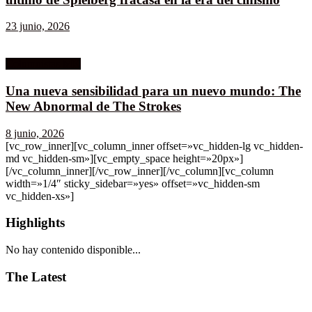
23 junio, 2026
Columnistas MK
Una nueva sensibilidad para un nuevo mundo: The
New Abnormal de The Strokes
8 junio, 2026
[vc_row_inner][vc_column_inner offset=»vc_hidden-lg vc_hidden-
md vc_hidden-sm»][vc_empty_space height=»20px»]
[/vc_column_inner][/vc_row_inner][/vc_column][vc_column
width=»1/4″ sticky_sidebar=»yes» offset=»vc_hidden-sm
vc_hidden-xs»]
Highlights
No hay contenido disponible...
The Latest