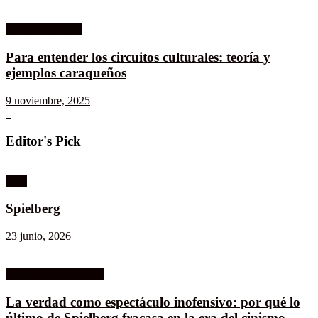
Columnistas MK
Para entender los circuitos culturales: teoría y
ejemplos caraqueños
9 noviembre, 2025
Editor's Pick
Cine
Spielberg
23 junio, 2026
Celuloide a Contraluz
La verdad como espectáculo inofensivo: por qué lo
último de Spielberg fracasa en la era del cinismo