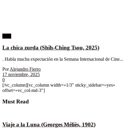
Cine
La chica zurda (Shih-Ching Tsou, 2025)
. Había mucha expectación en la Semana Internacional de Cine...
Por
Alejandro Fierro
17 noviembre, 2025
0
[/vc_column][vc_column width=»1/3″ sticky_sidebar=»yes»
offset=»vc_col-md-3″]
Must Read
Viaje a la Luna (Georges Méliès, 1902)