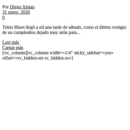
Por
Diego Almao
31 enero, 2026
0
Tokio Blues llegó a mí una tarde de sábado, como el último vestigio
de un cumpleaños dejado muy atrás para...
Leer más
Cargar más
[/vc_column][vc_column width=»1/4″ sticky_sidebar=»yes»
offset=»vc_hidden-sm vc_hidden-xs»]