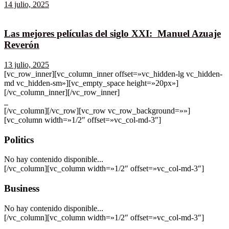
14 julio, 2025
Las mejores películas del siglo XXI: Manuel Azuaje
Reverón
13 julio, 2025
[vc_row_inner][vc_column_inner offset=»vc_hidden-lg vc_hidden-
md vc_hidden-sm»][vc_empty_space height=»20px»]
[/vc_column_inner][/vc_row_inner]
[/vc_column][/vc_row][vc_row vc_row_background=»»]
[vc_column width=»1/2″ offset=»vc_col-md-3″]
Politics
No hay contenido disponible...
[/vc_column][vc_column width=»1/2″ offset=»vc_col-md-3″]
Business
No hay contenido disponible...
[/vc_column][vc_column width=»1/2″ offset=»vc_col-md-3″]