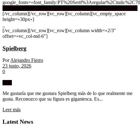
google_fonts=»font_family:PT%20Serif%3Aregular%2Citalic%2C7
Reproduciendo
[/vc_column][/vc_row][vc_row][vc_column][vc_empty_space
height=»30px»]
[/vc_column][/vc_row][vc_row][vc_column width=»2/3″
offset=»vc_col-md-6″]
Spielberg
Por
Alejandro Fierro
23 junio, 2026
0
Cine
Me gustaría que me gustara Spielberg más de lo que realmente me
gusta. Reconozco que su figura es gigantesca. Es...
Leer más
Latest News