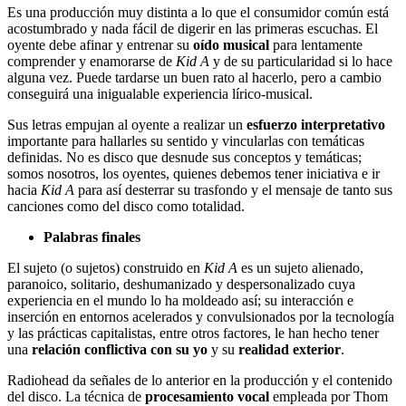
Es una producción muy distinta a lo que el consumidor común está
acostumbrado y nada fácil de digerir en las primeras escuchas. El
oyente debe afinar y entrenar su
oído musical
para lentamente
comprender y enamorarse de
Kid A
y de su particularidad si lo hace
alguna vez. Puede tardarse un buen rato al hacerlo, pero a cambio
conseguirá una inigualable experiencia lírico-musical.
Sus letras empujan al oyente a realizar un
esfuerzo interpretativo
importante para hallarles su sentido y vincularlas con temáticas
definidas. No es disco que desnude sus conceptos y temáticas;
somos nosotros, los oyentes, quienes debemos tener iniciativa e ir
hacia
Kid A
para así desterrar su trasfondo y el mensaje de tanto sus
canciones como del disco como totalidad.
Palabras finales
El sujeto (o sujetos) construido en
Kid A
es un sujeto alienado,
paranoico, solitario, deshumanizado y despersonalizado cuya
experiencia en el mundo lo ha moldeado así; su interacción e
inserción en entornos acelerados y convulsionados por la tecnología
y las prácticas capitalistas, entre otros factores, le han hecho tener
una
relación conflictiva con su yo
y su
realidad exterior
.
Radiohead da señales de lo anterior en la producción y el contenido
del disco. La técnica de
procesamiento vocal
empleada por Thom