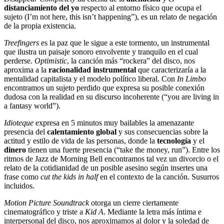
distanciamiento del yo
respecto al entorno físico que ocupa el
sujeto (I’m not here, this isn’t happening”), es un relato de negación
de la propia existencia.
Treefingers
es la paz que le sigue a este tormento, un instrumental
que ilustra un paisaje sonoro envolvente y tranquilo en el cual
perderse.
Optimistic
, la canción más “rockera” del disco, nos
aproxima a la
racionalidad instrumental
que caracterizaría a la
mentalidad capitalista y el modelo político liberal. Con
In Limbo
encontramos un sujeto perdido que expresa su posible conexión
dudosa con la realidad en su discurso incoherente (“you are living in
a fantasy world”).
Idioteque
expresa en 5 minutos muy bailables la amenazante
presencia del
calentamiento global
y sus consecuencias sobre la
actitud y estilo de vida de las personas, donde la
tecnología
y el
dinero
tienen una fuerte presencia (“take the money, run”). Entre los
ritmos de Jazz de Morning Bell encontramos tal vez un divorcio o el
relato de la cotidianidad de un posible asesino según insertes una
frase como
cut the kids in half
en el contexto de la canción. Susurros
incluidos.
Motion Picture Soundtrack
otorga un cierre ciertamente
cinematográfico y triste a
Kid A
. Mediante la letra más íntima e
interpersonal del disco, nos aproximamos al dolor y la soledad de