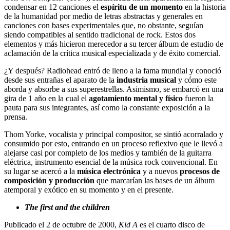
condensar en 12 canciones el
espíritu de un momento
en la historia
de la humanidad por medio de letras abstractas y generales en
canciones con bases experimentales que, no obstante, seguían
siendo compatibles al sentido tradicional de rock. Estos dos
elementos y más hicieron merecedor a su tercer álbum de estudio de
aclamación de la crítica musical especializada y de éxito comercial.
¿Y después? Radiohead entró de lleno a la fama mundial y conoció
desde sus entrañas el aparato de la
industria musical
y cómo este
aborda y absorbe a sus superestrellas. Asimismo, se embarcó en una
gira de 1 año en la cual el
agotamiento mental y físico
fueron la
pauta para sus integrantes, así como la constante exposición a la
prensa.
Thom Yorke, vocalista y principal compositor, se sintió acorralado y
consumido por esto, entrando en un proceso reflexivo que le llevó a
alejarse casi por completo de los medios y también de la guitarra
eléctrica, instrumento esencial de la música rock convencional. En
su lugar se acercó a la
música electrónica
y a nuevos
procesos de
composición y producción
que marcarían las bases de un álbum
atemporal y exótico en su momento y en el presente.
The first and the children
Publicado el 2 de octubre de 2000,
Kid A
es el cuarto disco de