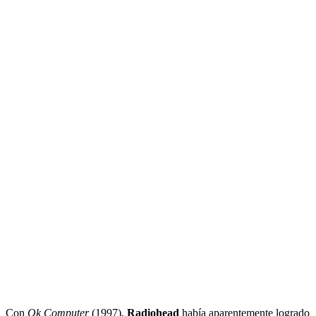
Con
Ok Computer
(1997),
Radiohead
había aparentemente logrado