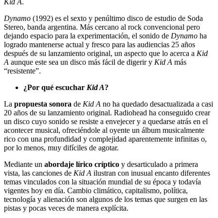
Kid A
.
Dynamo
(1992) es el sexto y penúltimo disco de estudio de Soda
Stereo, banda argentina. Más cercano al rock convencional pero
dejando espacio para la experimentación, el sonido de
Dynamo
ha
logrado mantenerse actual y fresco para las audiencias 25 años
después de su lanzamiento original, un aspecto que lo acerca a
Kid
A
aunque este sea un disco más fácil de digerir y
Kid A
más
“resistente”.
¿Por qué escuchar
Kid A
?
La
propuesta sonora
de
Kid A
no ha quedado desactualizada a casi
20 años de su lanzamiento original. Radiohead ha conseguido crear
un disco cuyo sonido se resiste a envejecer y a quedarse atrás en el
acontecer musical, ofreciéndole al oyente un álbum musicalmente
rico con una profundidad y complejidad aparentemente infinitas o,
por lo menos, muy difíciles de agotar.
Mediante un
abordaje lírico críptico
y desarticulado a primera
vista, las canciones de
Kid A
ilustran con inusual encanto diferentes
temas vinculados con la situación mundial de su época y todavía
vigentes hoy en día. Cambio climático, capitalismo, política,
tecnología y alienación son algunos de los temas que surgen en las
pistas y pocas veces de manera explícita.