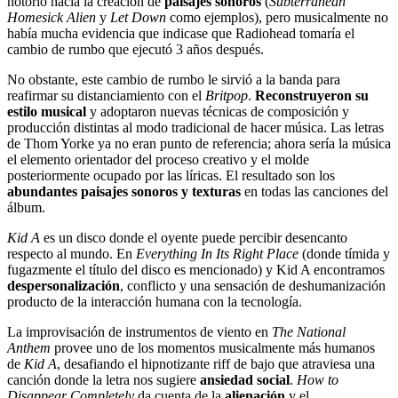
notorio hacia la creación de
paisajes sonoros
(
Subterranean
Homesick Alien
y
Let Down
como ejemplos), pero musicalmente no
había mucha evidencia que indicase que Radiohead tomaría el
cambio de rumbo que ejecutó 3 años después.
No obstante, este cambio de rumbo le sirvió a la banda para
reafirmar su distanciamiento con el
Britpop
.
Reconstruyeron su
estilo musical
y adoptaron nuevas técnicas de composición y
producción distintas al modo tradicional de hacer música. Las letras
de Thom Yorke ya no eran punto de referencia; ahora sería la música
el elemento orientador del proceso creativo y el molde
posteriormente ocupado por las líricas. El resultado son los
abundantes paisajes sonoros y texturas
en todas las canciones del
álbum.
Kid A
es un disco donde el oyente puede percibir desencanto
respecto al mundo. En
Everything In Its Right Place
(donde tímida y
fugazmente el título del disco es mencionado) y Kid A encontramos
despersonalización
, conflicto y una sensación de deshumanización
producto de la interacción humana con la tecnología.
La improvisación de instrumentos de viento en
The National
Anthem
provee uno de los momentos musicalmente más humanos
de
Kid A
, desafiando el hipnotizante riff de bajo que atraviesa una
canción donde la letra nos sugiere
ansiedad social
.
How to
Disappear Completely
da cuenta de la
alienación
y el