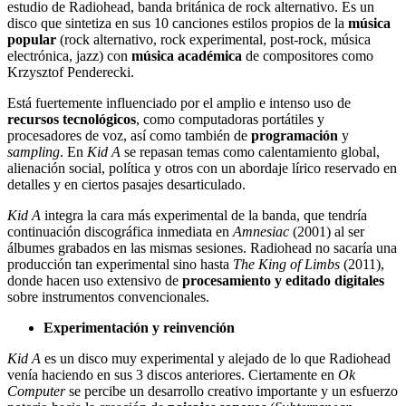
estudio de Radiohead, banda británica de rock alternativo. Es un
disco que sintetiza en sus 10 canciones estilos propios de la
música
popular
(rock alternativo, rock experimental, post-rock, música
electrónica, jazz) con
música académica
de compositores como
Krzysztof Penderecki.
Está fuertemente influenciado por el amplio e intenso uso de
recursos tecnológicos
, como computadoras portátiles y
procesadores de voz, así como también de
programación
y
sampling
. En
Kid A
se repasan temas como calentamiento global,
alienación social, política y otros con un abordaje lírico reservado en
detalles y en ciertos pasajes desarticulado.
Kid A
integra la cara más experimental de la banda, que tendría
continuación discográfica inmediata en
Amnesiac
(2001) al ser
álbumes grabados en las mismas sesiones. Radiohead no sacaría una
producción tan experimental sino hasta
The King of Limbs
(2011),
donde hacen uso extensivo de
procesamiento y editado digitales
sobre instrumentos convencionales.
Experimentación y reinvención
Kid A
es un disco muy experimental y alejado de lo que Radiohead
venía haciendo en sus 3 discos anteriores. Ciertamente en
Ok
Computer
se percibe un desarrollo creativo importante y un esfuerzo