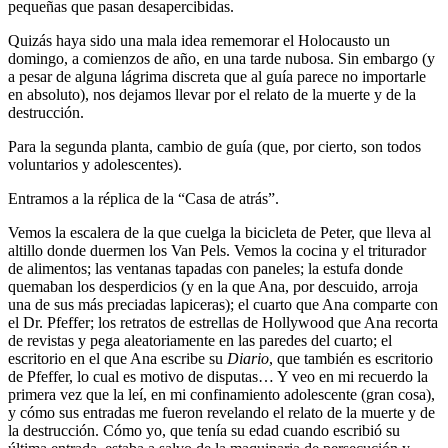
pequeñas que pasan desapercibidas.
Quizás haya sido una mala idea rememorar el Holocausto un
domingo, a comienzos de año, en una tarde nubosa. Sin embargo (y
a pesar de alguna lágrima discreta que al guía parece no importarle
en absoluto), nos dejamos llevar por el relato de la muerte y de la
destrucción.
Para la segunda planta, cambio de guía (que, por cierto, son todos
voluntarios y adolescentes).
Entramos a la réplica de la “Casa de atrás”.
Vemos la escalera de la que cuelga la bicicleta de Peter, que lleva al
altillo donde duermen los Van Pels. Vemos la cocina y el triturador
de alimentos; las ventanas tapadas con paneles; la estufa donde
quemaban los desperdicios (y en la que Ana, por descuido, arroja
una de sus más preciadas lapiceras); el cuarto que Ana comparte con
el Dr. Pfeffer; los retratos de estrellas de Hollywood que Ana recorta
de revistas y pega aleatoriamente en las paredes del cuarto; el
escritorio en el que Ana escribe su
Diario
, que también es escritorio
de Pfeffer, lo cual es motivo de disputas… Y veo en mi recuerdo la
primera vez que la leí, en mi confinamiento adolescente (gran cosa),
y cómo sus entradas me fueron revelando el relato de la muerte y de
la destrucción. Cómo yo, que tenía su edad cuando escribió su