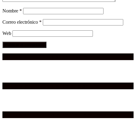
Nombre
*
Correo electrónico
*
Web
Compra aquí:
Qué grande ERA el cine
Compra aquí:
Kintsugi de mi memoria
Compra aquí:
El rostro de Prometeo resistente