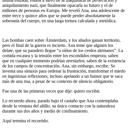
última entrada, estaba a salvo de la maquinaria de persecución y
aniquilamiento nazi, que finalmente opacaría su futuro y el de
millones de personas en Europa. Me reveló Ana, una adolescente de
entre trece y quince años que se puede perder absolutamente la
soberanía del cuerpo, en una larga tortura calculada y metódica.
.
Las bombas caen sobre Ámsterdam, y los aliados ganan territorio,
pero el final de la guerra es incierto. Ana teme que alguien los
delate, que su paradero llegue “a oídos de los cerdos alemanes”. La
comida escasea y la tensión entre los escondidos empeora; saben
que en cualquier momento podrían arrestarlos; saben de la existencia
de los campos de concentración. Ana, sin embargo, escribe. Se
inventa una sintaxis para ordenar la frustración, transformar el miedo
en ingeniosas reflexiones, incluso apelando a un humor que te saca
más de una risa, a pesar de su contexto de silencio obligatorio.
Fue una de las primeras veces que dije: quiero escribir.
Lo recuerdo ahora, parado bajo el castaño que Ana contemplaba
desde la ventana del altillo, su único contacto con la naturaleza
durante sus dos años y medio de confinamiento.
Aquí termina el recorrido.