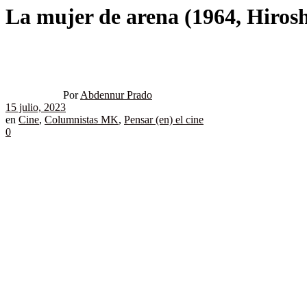
La mujer de arena (1964, Hirosh
Por
Abdennur Prado
15 julio, 2023
en
Cine
,
Columnistas MK
,
Pensar (en) el cine
0