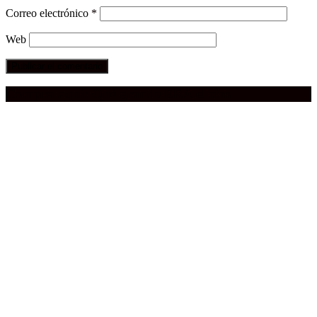
Correo electrónico
*
Web
Compra aquí:
Qué grande ERA el cine