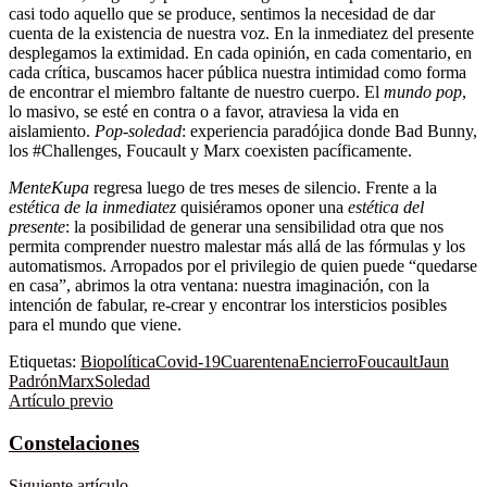
casi todo aquello que se produce, sentimos la necesidad de dar
cuenta de la existencia de nuestra voz. En la inmediatez del presente
desplegamos la extimidad. En cada opinión, en cada comentario, en
cada crítica, buscamos hacer pública nuestra intimidad como forma
de encontrar el miembro faltante de nuestro cuerpo. El
mundo pop
,
lo masivo, se esté en contra o a favor, atraviesa la vida en
aislamiento.
Pop-soledad
: experiencia paradójica donde Bad Bunny,
los #Challenges, Foucault y Marx coexisten pacíficamente.
MenteKupa
regresa luego de tres meses de silencio. Frente a la
estética de la inmediatez
quisiéramos oponer una
estética del
presente
: la posibilidad de generar una sensibilidad otra que nos
permita comprender nuestro malestar más allá de las fórmulas y los
automatismos. Arropados por el privilegio de quien puede “quedarse
en casa”, abrimos la otra ventana: nuestra imaginación, con la
intención de fabular, re-crear y encontrar los intersticios posibles
para el mundo que viene.
Etiquetas:
Biopolítica
Covid-19
Cuarentena
Encierro
Foucault
Jaun
Padrón
Marx
Soledad
Artículo previo
Constelaciones
Siguiente artículo