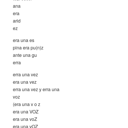
ana
era
arid
ez
era una es
pina era pu(n)z
ante una gu
erra
erra una vez
era una vez
erra una vez y erra una
voz
(era una v o z
era una VOZ
era una voZ
era una vOZ