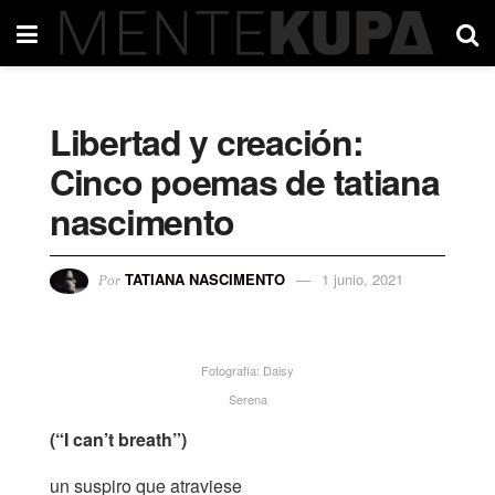
Libertad y creación:
Cinco poemas de tatiana
nascimento
TATIANA NASCIMENTO
1 junio, 2021
Por
Fotografía: Daisy
Serena
(“I can’t breath”)
un suspiro que atraviese