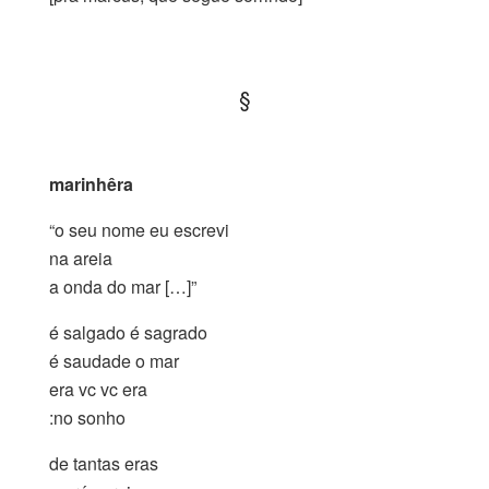
.
§
.
marinhêra
“o seu nome eu escrevi
na areia
a onda do mar […]”
é salgado é sagrado
é saudade o mar
era vc vc era
:no sonho
de tantas eras