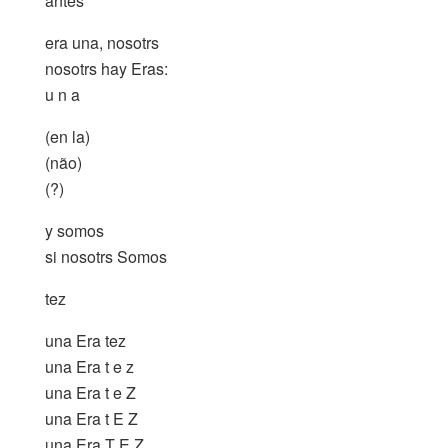
antes
era una, nosotrs
nosotrs hay Eras:
u n a
(en la)
(não)
(?)
y somos
si nosotrs Somos
tez
una Era tez
una Era t e z
una Era t e Z
una Era t E Z
una Era T E Z