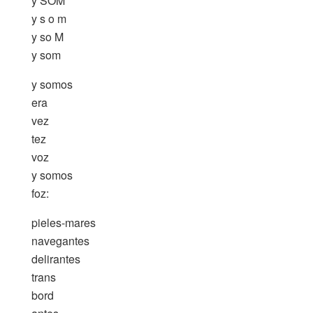
y SOM
y s o m
y so M
y som
y somos
era
vez
tez
voz
y somos
foz:
pieles-mares
navegantes
delirantes
trans
bord