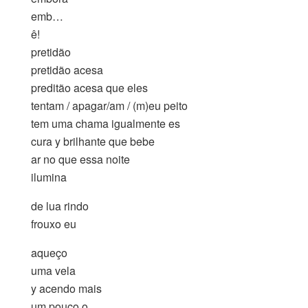
emb…
ê!
pretidão
pretidão acesa
preditão acesa que eles
tentam / apagar/am / (m)eu peito
tem uma chama igualmente es
cura y brilhante que bebe
ar no que essa noite
ilumina
de lua rindo
frouxo eu
aqueço
uma vela
y acendo mais
um pouco o