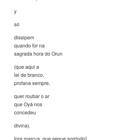
y
só
dissipem
quando for na
sagrada hora do Orun
(que aqui a
lei de branco,
profana sempre,
quer roubar o ar
que Oyá nos
concedeu
divina).
[pra marcus, que segue sorrindo]