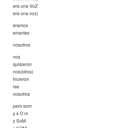
era una VoZ
era una voz)
éramos
errantes
nosotros
nos
quisieron
nos(otros)
hicieron
ras
vosotros
pero som
y s O m
y SoM