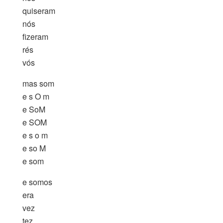
quiseram
nós
fizeram
rés
vós
mas som
e s O m
e SoM
e SOM
e s o m
e so M
e som
e somos
era
vez
tez