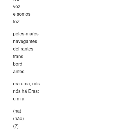
voz
e somos
foz:
peles-mares
navegantes
delirantes
trans
bord
antes
era uma, nós
nós há Eras:
u m a
(na)
(não)
(?)