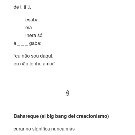
de ti ti ti,
_ _ _ esaba
_ _ _ eía
_ _ _ inera só
a _ _ _ gaba:
“eu não sou daqui,
eu não tenho amor”
.
§
.
Bahareque (el big bang del creacionismo)
curar no significa nunca más