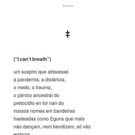
Serena
.
‡
.
(“I can’t breath”)
um suspiro que atravesse
a pandemia, a distância,
o medo, o trauma,
o pânico ancestral do
pretocídio en tor nan do
nossos nomes em bandeiras
hasteadas como Eguns que mais
não dançam, nem bendizem, só vão
embora