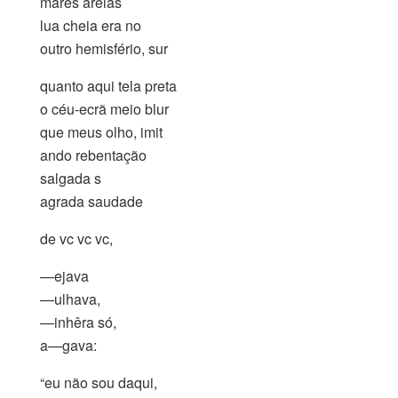
marés areias
lua cheia era no
outro hemisfério, sur
quanto aqui tela preta
o céu-ecrã meio blur
que meus olho, imit
ando rebentação
salgada s
agrada saudade
de vc vc vc,
—ejava
—ulhava,
—inhêra só,
a—gava:
“eu não sou daqui,