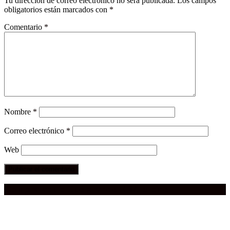
Tu dirección de correo electrónico no será publicada.
Los campos
obligatorios están marcados con
*
Comentario
*
Nombre
*
Correo electrónico
*
Web
Compra aquí:
Qué grande ERA el cine