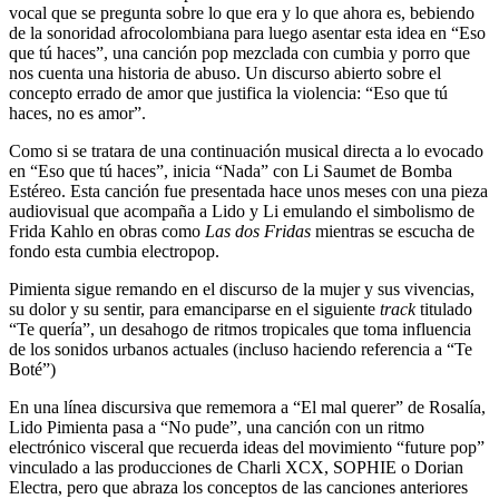
vocal que se pregunta sobre lo que era y lo que ahora es, bebiendo
de la sonoridad afrocolombiana para luego asentar esta idea en “Eso
que tú haces”, una canción pop mezclada con cumbia y porro que
nos cuenta una historia de abuso. Un discurso abierto sobre el
concepto errado de amor que justifica la violencia: “Eso que tú
haces, no es amor”.
Como si se tratara de una continuación musical directa a lo evocado
en “Eso que tú haces”, inicia “Nada” con Li Saumet de Bomba
Estéreo. Esta canción fue presentada hace unos meses con una pieza
audiovisual que acompaña a Lido y Li emulando el simbolismo de
Frida Kahlo en obras como
Las dos Fridas
mientras se escucha de
fondo esta cumbia electropop.
Pimienta sigue remando en el discurso de la mujer y sus vivencias,
su dolor y su sentir, para emanciparse en el siguiente
track
titulado
“Te quería”, un desahogo de ritmos tropicales que toma influencia
de los sonidos urbanos actuales (incluso haciendo referencia a “Te
Boté”)
En una línea discursiva que rememora a “El mal querer” de Rosalía,
Lido Pimienta pasa a “No pude”, una canción con un ritmo
electrónico visceral que recuerda ideas del movimiento “future pop”
vinculado a las producciones de Charli XCX, SOPHIE o Dorian
Electra, pero que abraza los conceptos de las canciones anteriores