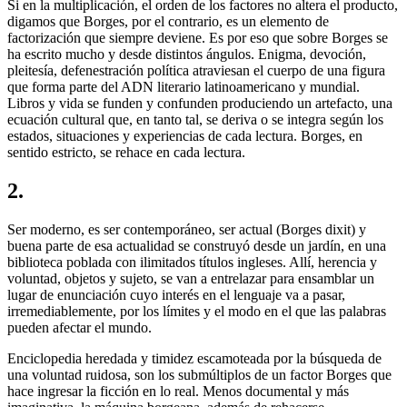
Si en la multiplicación, el orden de los factores no altera el producto,
digamos que Borges, por el contrario, es un elemento de
factorización que siempre deviene. Es por eso que sobre Borges se
ha escrito mucho y desde distintos ángulos. Enigma, devoción,
pleitesía, defenestración política atraviesan el cuerpo de una figura
que forma parte del ADN literario latinoamericano y mundial.
Libros y vida se funden y confunden produciendo un artefacto, una
ecuación cultural que, en tanto tal, se deriva o se integra según los
estados, situaciones y experiencias de cada lectura. Borges, en
sentido estricto, se rehace en cada lectura.
2.
Ser moderno, es ser contemporáneo, ser actual (Borges dixit) y
buena parte de esa actualidad se construyó desde un jardín, en una
biblioteca poblada con ilimitados títulos ingleses. Allí, herencia y
voluntad, objetos y sujeto, se van a entrelazar para ensamblar un
lugar de enunciación cuyo interés en el lenguaje va a pasar,
irremediablemente, por los límites y el modo en el que las palabras
pueden afectar el mundo.
Enciclopedia heredada y timidez escamoteada por la búsqueda de
una voluntad ruidosa, son los submúltiplos de un factor Borges que
hace ingresar la ficción en lo real. Menos documental y más