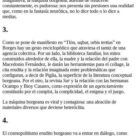
imaginativa, la máquina borgeana, además de rehacerse
constantemente, es pudorosa: nos presenta sin presiones una realidad
que, como en la fantasía neurótica, no lo dice todo o lo dice a
medias.
3.
Como se pone de manifiesto en “Tlön, uqbar, orbis tertius” en
Borges hay un gesto enciclopédico que atraviesa el tamiz de una
agencia colectiva. Por un lado, la biblioteca familiar, los mitos
construidos alrededor de ella, la madre y la relación del padre con
Macedonio Fernández, le darán las herramientas para el collage, la
cita erudita y la relación imaginada entre problemáticas que
configuran, a decir de Piglia, la superficie de la literatura conceptual
borgeana. Por el otro, la revista
Sur
y la relación con las hermanas
Ocampo y Bioy Casares, como expresión de un
agenciamiento
constituido por el complot, la complicidad, el enigma y el juego.
La máquina borgeana es viral y contagiosa: una aleación de
materiales diversos que deviene heteróclita.
4.
El cosmopolitismo erudito borgeano va a entrar en diálogo, como