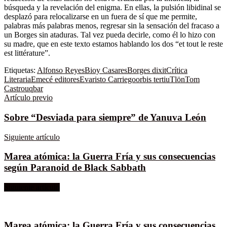
búsqueda y la revelación del enigma. En ellas, la pulsión libidinal se
desplazó para relocalizarse en un fuera de sí que me permite,
palabras más palabras menos, regresar sin la sensación del fracaso a
un Borges sin ataduras. Tal vez pueda decirle, como él lo hizo con
su madre, que en este texto estamos hablando los dos “et tout le reste
est littérature”.
Etiquetas:
Alfonso Reyes
Bioy Casares
Borges dixit
Crítica
Literaria
Emecé editores
Evaristo Carriego
orbis tertiu
Tlön
Tom
Castro
uqbar
Artículo previo
Sobre “Desviada para siempre” de Yanuva León
Siguiente artículo
Marea atómica: la Guerra Fría y sus consecuencias
según Paranoid de Black Sabbath
Siguiente artículo
Marea atómica: la Guerra Fría y sus consecuencias