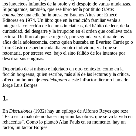
los jugueteos infantiles de la prole y el despojo de varias mudanzas.
Supongamos, también, que ese libro tenía por título
Obras
completas
: una edición impresa en Buenos Aires por Emecé
Editores en 1974. Un libro que en la tradición familiar venía a
integrar la colección de lecturas iniciáticas, del hábito de leer, de la
curiosidad, del desgarre y la irrupción en el orden que conlleva toda
lectura. Un libro al que se regresó, por segunda vez, durante los
años de la adolescencia, como quien buscaba en Evaristo Carriego o
Tom Castro despertar cada día en otro individuo, y al que se
retornaría, por tercera vez, bajo el sino fallido de los intentos por
descifrar sus enigmas.
Deportado de sí mismo e injertado en otro contexto, como en la
ficción borgeana, quien escribe, más allá de las lecturas y la crítica,
ofrece un homenaje
mentekupano
a este infractor literario llamado
Jorge Luis Borges.
1.
En
Discusiones
(1932) hay un epílogo de Alfonso Reyes que reza:
“Esto es lo malo de no hacer imprimir las obras: que se va la vida en
rehacerlas”. Como lo planteó Alan Pauls en su momento, hay un
factor, un factor Borges.