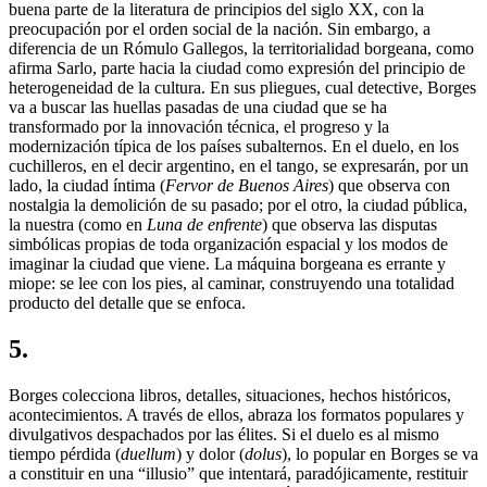
buena parte de la literatura de principios del siglo XX, con la
preocupación por el orden social de la nación. Sin embargo, a
diferencia de un Rómulo Gallegos, la territorialidad borgeana, como
afirma Sarlo, parte hacia la ciudad como expresión del principio de
heterogeneidad de la cultura. En sus pliegues, cual detective, Borges
va a buscar las huellas pasadas de una ciudad que se ha
transformado por la innovación técnica, el progreso y la
modernización típica de los países subalternos. En el duelo, en los
cuchilleros, en el decir argentino, en el tango, se expresarán, por un
lado, la ciudad íntima (
Fervor de Buenos Aires
) que observa con
nostalgia la demolición de su pasado; por el otro, la ciudad pública,
la nuestra (como en
Luna de enfrente
) que observa las disputas
simbólicas propias de toda organización espacial y los modos de
imaginar la ciudad que viene. La máquina borgeana es errante y
miope: se lee con los pies, al caminar, construyendo una totalidad
producto del detalle que se enfoca.
5.
Borges colecciona libros, detalles, situaciones, hechos históricos,
acontecimientos. A través de ellos, abraza los formatos populares y
divulgativos despachados por las élites. Si el duelo es al mismo
tiempo pérdida (
duellum
) y dolor (
dolus
), lo popular en Borges se va
a constituir en una “illusio” que intentará, paradójicamente, restituir