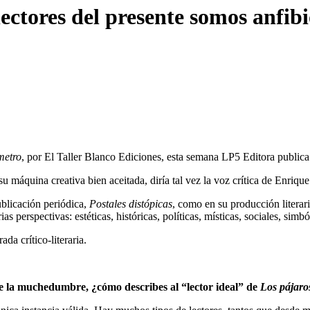
ctores del presente somos anfibi
metro
, por El Taller Blanco Ediciones, esta semana LP5 Editora public
áquina creativa bien aceitada, diría tal vez la voz crítica de Enriqu
blicación periódica,
Postales distópicas
, como en su producción literar
ias perspectivas: estéticas, históricas, políticas, místicas, sociales, si
da crítico-literaria.
re la muchedumbre, ¿cómo describes al “lector ideal” de
Los pájaros