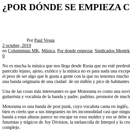
¿POR DÓNDE SE EMPIEZA
Por
Paul Vesga
2 octubre, 2019
en
Columnistas MK
,
Música
,
Por donde empezar
,
Sindicados Mente
0
No es mucha la música que nos llega desde Rusia que no esté predesti
parecido lejano, ajeno, exótico y la música no es para nada una excep
el peso de ser algo que le gusta a gente con la que no tenemos mucho
una banda originaria de una ciudad de un millón y pico de habitante
Una de las cosas más interesantes es que Motorama es como una novi
guitarrista y vocalista de la banda y padre, padrino, promotor de muc
Motorama es una banda de post punk, cuyo vocalista canta en inglés, 
bien es cierto que a sus integrantes no les incomodidad casi que ning
banda a estas alturas parece no encajar en esos moldes y eso se debe 
futuristas y trágicos de Joy Division, la melancolía de Interpol y la
complejo.