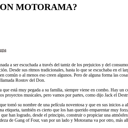
 CON MOTORAMA?
kupa
nada a ser escuchada a través del tamiz de los prejuicios y del consum
ción. Desde sus ritmos tradicionales, hasta lo que se escuchaba en el l
 en común o al menos eso creen algunos. Pero de alguna forma las cosa
s llamada Rostov del Don.
a que está muy pegada a su familia, siempre viene en combo. Hay un 
hos proyectos musicales, pero vamos por partes, como dijo Jack el Destr
que tomó su nombre de una película noventosa y que en sus inicios a al
una etiqueta, también es cierto que los han querido emparentar muy forz
a que han logrado, desde el principio, construir o propiciar una atmósf
 crudeza de Gang of Four, van por un lado y Motorama va por otro, más 