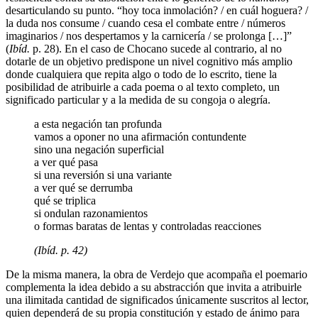
desarticulando su punto. “hoy toca inmolación? / en cuál hoguera? /
la duda nos consume / cuando cesa el combate entre / números
imaginarios / nos despertamos y la carnicería / se prolonga […]”
(
Ibíd.
p. 28). En el caso de Chocano sucede al contrario, al no
dotarle de un objetivo predispone un nivel cognitivo más amplio
donde cualquiera que repita algo o todo de lo escrito, tiene la
posibilidad de atribuirle a cada poema o al texto completo, un
significado particular y a la medida de su congoja o alegría.
a esta negación tan profunda
vamos a oponer no una afirmación contundente
sino una negación superficial
a ver qué pasa
si una reversión si una variante
a ver qué se derrumba
qué se triplica
si ondulan razonamientos
o formas baratas de lentas y controladas reacciones
(Ibíd. p. 42)
De la misma manera, la obra de Verdejo que acompaña el poemario
complementa la idea debido a su abstracción que invita a atribuirle
una ilimitada cantidad de significados únicamente suscritos al lector,
quien dependerá de su propia constitución y estado de ánimo para