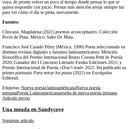
vaya, de pronto volver un poco al tiempo donde pensar lo que se
quiera responder con juicio. Prestar más atención arroja siempre luz
para ver cómo el día se pinta, nuevamente.
Fuentes:
Chocano, Magdalena (2021)
poemas aconceptuales
. Colección
Peces de Plata. México: Salto De Mata.
Francisco José Casado Pérez (México, 1990) Poeta seleccionado en
distintas revistas digitales y fanzines latinoamericanos. Mención
Honorífica del Premio Internacional Bruno Corona Petit de Poesía
2020; Ganador del I Concurso Literario Eiruku Ediciones 2021; y
Premio Internacional de Poesía «Don’t read» 2021. Ha publicado su
primer poemario
Para mirar los pasos
(2021) en Escrúpulos
Editorial.
Etiquetas:
Nueva poesía latinoaméricana
Nueva poesía
peruana
Poesía Latinoamericana
reseña de nueva poesía peruana
Artículo previo
Una meada en Sandycove
Siguiente artículo