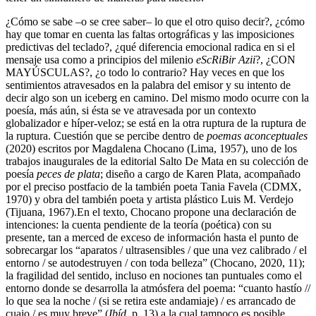
¿Cómo se sabe –o se cree saber– lo que el otro quiso decir?, ¿cómo
hay que tomar en cuenta las faltas ortográficas y las imposiciones
predictivas del teclado?, ¿qué diferencia emocional radica en si el
mensaje usa como a principios del milenio
eScRiBir Azii
?, ¿CON
MAYÚSCULAS?, ¿o todo lo contrario? Hay veces en que los
sentimientos atravesados en la palabra del emisor y su intento de
decir algo son un iceberg en camino. Del mismo modo ocurre con la
poesía, más aún, si ésta se ve atravesada por un contexto
globalizador e híper-veloz; se está en la otra ruptura de la ruptura de
la ruptura. Cuestión que se percibe dentro de
poemas aconceptuales
(2020) escritos por Magdalena Chocano (Lima, 1957), uno de los
trabajos inaugurales de la editorial Salto De Mata en su colección de
poesía
peces de plata
; diseño a cargo de Karen Plata, acompañado
por el preciso postfacio de la también poeta Tania Favela (CDMX,
1970) y obra del también poeta y artista plástico Luis M. Verdejo
(Tijuana, 1967).En el texto, Chocano propone una declaración de
intenciones: la cuenta pendiente de la teoría (poética) con su
presente, tan a merced de exceso de información hasta el punto de
sobrecargar los “aparatos / ultrasensibles / que una vez calibrado / el
entorno / se autodestruyen / con toda belleza” (Chocano, 2020, 11);
la fragilidad del sentido, incluso en nociones tan puntuales como el
entorno donde se desarrolla la atmósfera del poema: “cuanto hastío //
lo que sea la noche / (si se retira este andamiaje) / es arrancado de
cuajo / es muy breve” (
Ibíd.
p. 13) a la cual tampoco es posible