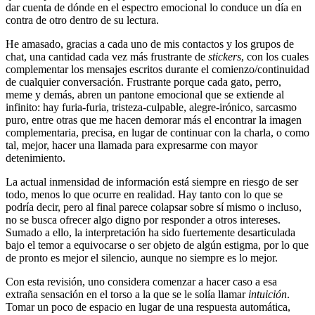
dar cuenta de dónde en el espectro emocional lo conduce un día en
contra de otro dentro de su lectura.
He amasado, gracias a cada uno de mis contactos y los grupos de
chat, una cantidad cada vez más frustrante de
stickers
, con los cuales
complementar los mensajes escritos durante el comienzo/continuidad
de cualquier conversación. Frustrante porque cada gato, perro,
meme y demás, abren un pantone emocional que se extiende al
infinito: hay furia-furia, tristeza-culpable, alegre-irónico, sarcasmo
puro, entre otras que me hacen demorar más el encontrar la imagen
complementaria, precisa, en lugar de continuar con la charla, o como
tal, mejor, hacer una llamada para expresarme con mayor
detenimiento.
La actual inmensidad de información está siempre en riesgo de ser
todo, menos lo que ocurre en realidad. Hay tanto con lo que se
podría decir, pero al final parece colapsar sobre sí mismo o incluso,
no se busca ofrecer algo digno por responder a otros intereses.
Sumado a ello, la interpretación ha sido fuertemente desarticulada
bajo el temor a equivocarse o ser objeto de algún estigma, por lo que
de pronto es mejor el silencio, aunque no siempre es lo mejor.
Con esta revisión, uno considera comenzar a hacer caso a esa
extraña sensación en el torso a la que se le solía llamar
intuición
.
Tomar un poco de espacio en lugar de una respuesta automática,