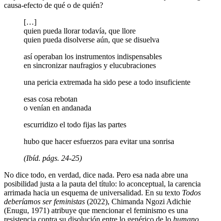
causa-efecto de qué o de quién?
[…]
quien pueda llorar todavía, que llore
quien pueda disolverse aún, que se disuelva
así operaban los instrumentos indispensables
en sincronizar naufragios y elucubraciones
una pericia extremada ha sido pese a todo insuficiente
esas cosa rebotan
o venían en andanada
escurridizo el todo fijas las partes
hubo que hacer esfuerzos para evitar una sonrisa
(Ibíd. págs. 24-25)
No dice todo, en verdad, dice nada. Pero esa nada abre una
posibilidad justa a la pauta del título: lo aconceptual, la carencia
arrimada hacia un esquema de universalidad. En su texto
Todos
deberíamos ser feministas
(2022), Chimanda Ngozi Adichie
(Enugu, 1971) atribuye que mencionar el feminismo es una
resistencia contra su disolución entre lo genérico de lo
humano
,