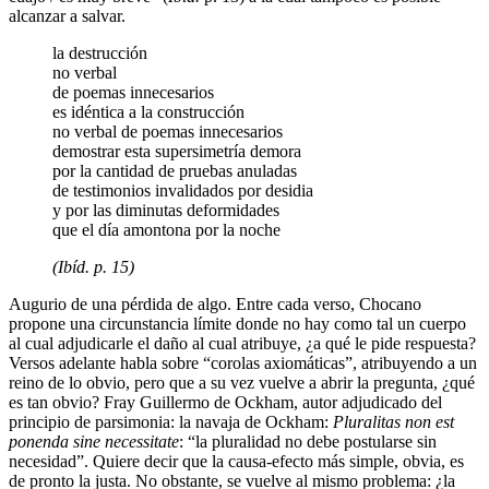
alcanzar a salvar.
la destrucción
no verbal
de poemas innecesarios
es idéntica a la construcción
no verbal de poemas innecesarios
demostrar esta supersimetría demora
por la cantidad de pruebas anuladas
de testimonios invalidados por desidia
y por las diminutas deformidades
que el día amontona por la noche
(Ibíd. p. 15)
Augurio de una pérdida de algo. Entre cada verso, Chocano
propone una circunstancia límite donde no hay como tal un cuerpo
al cual adjudicarle el daño al cual atribuye, ¿a qué le pide respuesta?
Versos adelante habla sobre “corolas axiomáticas”, atribuyendo a un
reino de lo obvio, pero que a su vez vuelve a abrir la pregunta, ¿qué
es tan obvio? Fray Guillermo de Ockham, autor adjudicado del
principio de parsimonia: la navaja de Ockham:
Pluralitas non est
ponenda sine necessitate
: “la pluralidad no debe postularse sin
necesidad”. Quiere decir que la causa-efecto más simple, obvia, es
de pronto la justa. No obstante, se vuelve al mismo problema: ¿la