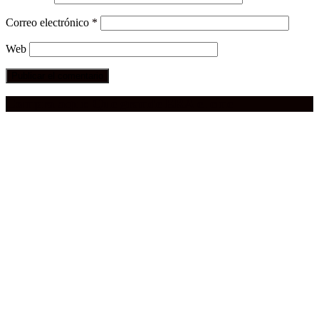
Correo electrónico
*
Web
Compra aquí:
Qué grande ERA el cine