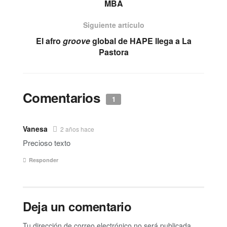
MBA
Siguiente artículo
El afro
groove
global de HAPE llega a La
Pastora
Comentarios
1
Vanesa
2 años hace
Precioso texto
Responder
Deja un comentario
Tu dirección de correo electrónico no será publicada.