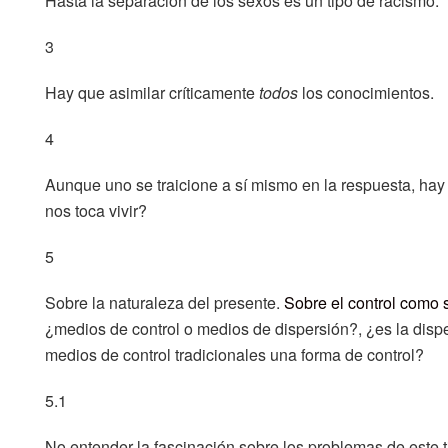
Hasta la separación de los sexos es un tipo de racismo.
3
Hay que asimilar críticamente
todos
los conocimientos.
4
Aunque uno se traicione a sí mismo en la respuesta, hay
nos toca vivir?
5
Sobre la naturaleza del presente.
Sobre el control como 
¿medios de control o medios de dispersión?, ¿es la dispe
medios de control tradicionales una forma de control?
5.1
No entender la fascinación sobre los problemas de este 