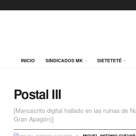
INICIO
SINDICADOS MK
SIETETETÉ
Postal III
[Manuscrito digital hallado en las ruinas de
Gran Apagón)]
MIGUEL ANTONIO GUEVAR