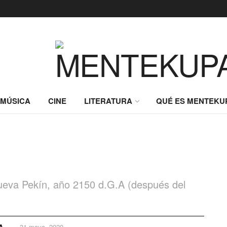
MÚSICA
CINE
LITERATURA
QUÉ ES MENTEKU
 Nueva Pekín, año 2150 d.G.A (después del
A
31 mayo, 2020