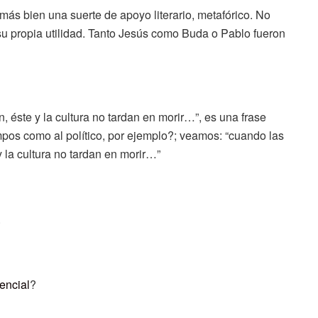
más bien una suerte de apoyo literario, metafórico. No
su propia utilidad. Tanto Jesús como Buda o Pablo fueron
, éste y la cultura no tardan en morir…”, es una frase
mpos como al político, por ejemplo?; veamos: “cuando las
y la cultura no tardan en morir…”
.
encial
?