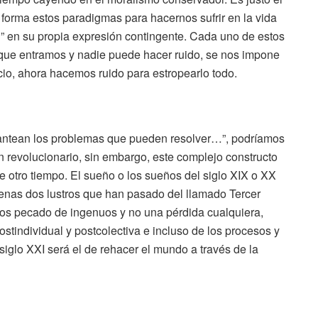
rma estos paradigmas para hacernos sufrir en la vida
ad” en su propia expresión contingente. Cada uno de estos
 que entramos y nadie puede hacer ruido, se nos impone
cio, ahora hacemos ruido para estropearlo todo.
plantean los problemas que pueden resolver…”, podríamos
n revolucionario, sin embargo, este complejo constructo
 otro tiempo. El sueño o los sueños del siglo XIX o XX
penas dos lustros que han pasado del llamado Tercer
os pecado de ingenuos y no una pérdida cualquiera,
postindividual y postcolectiva e incluso de los procesos y
siglo XXI será el de rehacer el mundo a través de la