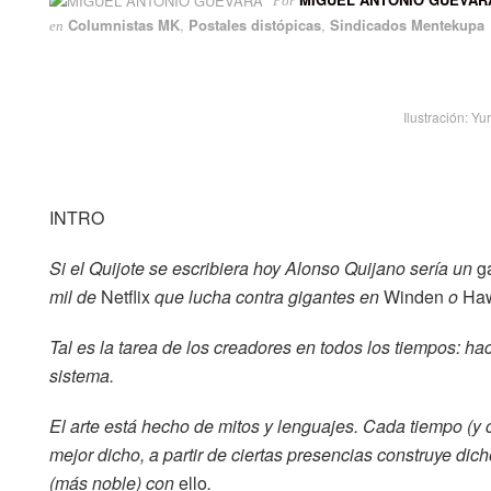
Por
Columnistas MK
,
Postales distópicas
,
Sindicados Mentekupa
en
Ilustración: Yu
INTRO
Si el Quijote se escribiera hoy Alonso Quijano sería un
g
mil de
Netflix
que lucha contra gigantes en
Winden
o
Ha
Tal es la tarea de los creadores en todos los tiempos: hac
sistema.
El arte está hecho de mitos y lenguajes. Cada tiempo (y c
mejor dicho, a partir de ciertas presencias construye di
(más noble) con
ello
.