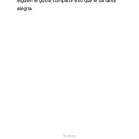
alguien le guste compartir eso que le da tanta
alegría.
El ritmo