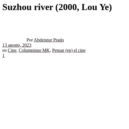
Suzhou river (2000, Lou Ye)
Por
Abdennur Prado
13 agosto, 2023
en
Cine
,
Columnistas MK
,
Pensar (en) el cine
1