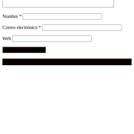
Nombre
*
Correo electrónico
*
Web
Compra aquí:
Qué grande ERA el cine