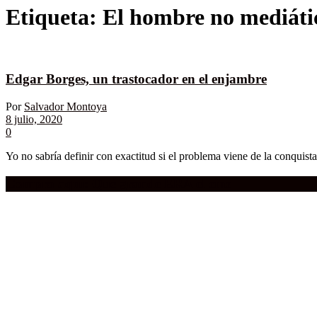
Etiqueta:
El hombre no mediátic
Edgar Borges, un trastocador en el enjambre
Por
Salvador Montoya
8 julio, 2020
0
Yo no sabría definir con exactitud si el problema viene de la conquista e
Compra aquí:
Qué grande ERA el cine