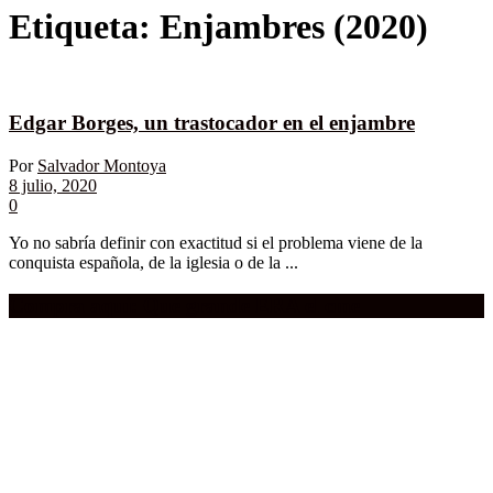
Etiqueta:
Enjambres (2020)
Edgar Borges, un trastocador en el enjambre
Por
Salvador Montoya
8 julio, 2020
0
Yo no sabría definir con exactitud si el problema viene de la
conquista española, de la iglesia o de la ...
Compra aquí:
Qué grande ERA el cine