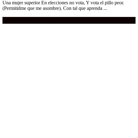
Una mujer superior En elecciones no vota, Y vota el pillo peor.
(Permitidme que me asombre). Con tal que aprenda ...
Compra aquí:
Qué grande ERA el cine