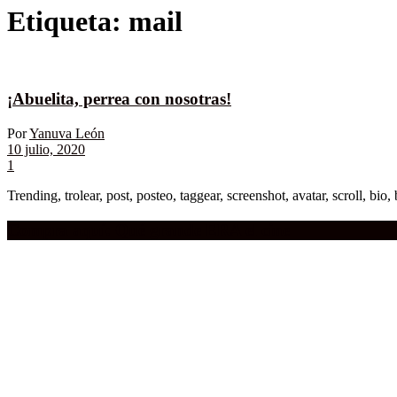
Etiqueta:
mail
¡Abuelita, perrea con nosotras!
Por
Yanuva León
10 julio, 2020
1
Trending, trolear, post, posteo, taggear, screenshot, avatar, scroll, bio,
Compra aquí:
Qué grande ERA el cine