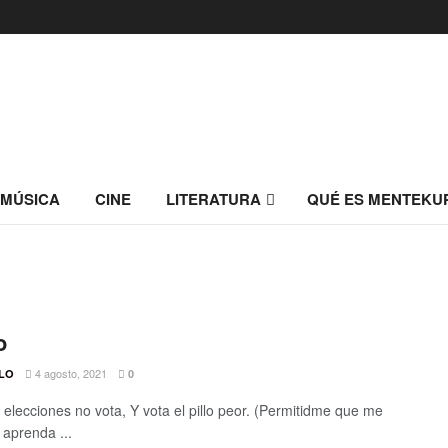
MÚSICA
CINE
LITERATURA
QUÉ ES MENTEKU
o
4 agosto, 2021
LLO
0
elecciones no vota, Y vota el pillo peor. (Permitidme que me
 aprenda ...