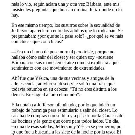
más lo vio, según aclara una y otra vez Bárbara, ante mis
insistentes preguntas que buscan un final feliz donde no lo
hay.
En ese mismo tiempo, los susurros sobre la sexualidad de
Jefferson aparecieron entre los adultos que lo rodeaban. Se
preguntaban: ¿por qué se la pasa solo?, ¿por qué se ve más
con chicas que con chicos?
—Era un chamo de pose normal pero triste, porque no
hallaba cómo salir del closet y ser quien soy –sostiene
Bárbara con sus manos en el aire como si explicara aquel
sentimiento con ese movimiento de extremidades.
Ahí fue que Yésica, una de sus vecinas y amigas de la
adolescencia, adivinó su deseo y le soltó una frase que
todavía retumba en su cabeza: “Tú no eres distinta a los
demás. Eres igual a todo el mundo”.
Ella notaba a Jefferson afeminado, por lo que inició un
trabajo de hormiga para estimularlo a salir del closet. Lo
sacaba de compras con su hijo y a pasear por la Caracas de
las bocinas y la gente que corre para todos lados. Un día,
en una de esas salidas, Jefferson y Yésica se perdieron, por
lo que fue a buscarla a las siete de la noche por la tasca El