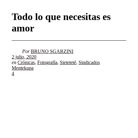
Todo lo que necesitas es
amor
Por
BRUNO SGARZINI
2 julio, 2020
en
Crónicas
,
Fotografía
,
Sieteteté
,
Sindicados
Mentekupa
4