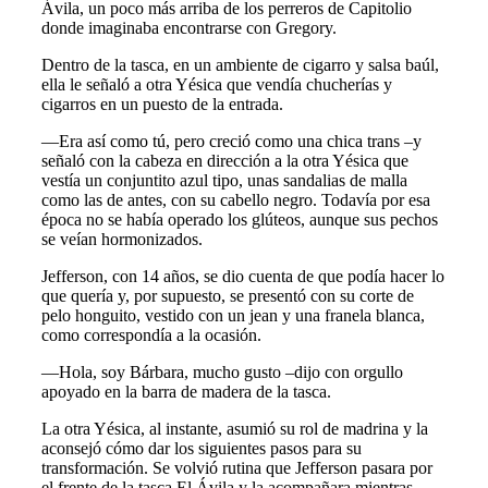
Ávila, un poco más arriba de los perreros de Capitolio
donde imaginaba encontrarse con Gregory.
Dentro de la tasca, en un ambiente de cigarro y salsa baúl,
ella le señaló a otra Yésica que vendía chucherías y
cigarros en un puesto de la entrada.
—Era así como tú, pero creció como una chica trans –y
señaló con la cabeza en dirección a la otra Yésica que
vestía un conjuntito azul tipo, unas sandalias de malla
como las de antes, con su cabello negro. Todavía por esa
época no se había operado los glúteos, aunque sus pechos
se veían hormonizados.
Jefferson, con 14 años, se dio cuenta de que podía hacer lo
que quería y, por supuesto, se presentó con su corte de
pelo honguito, vestido con un jean y una franela blanca,
como correspondía a la ocasión.
—Hola, soy Bárbara, mucho gusto –dijo con orgullo
apoyado en la barra de madera de la tasca.
La otra Yésica, al instante, asumió su rol de madrina y la
aconsejó cómo dar los siguientes pasos para su
transformación. Se volvió rutina que Jefferson pasara por
el frente de la tasca El Ávila y la acompañara mientras