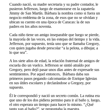
Cuando nació, su madre secretaria y su padre contador, le
pusieron Jefferson, luego de enamorarse en la zapatería
Jimmy de San Martín. Bárbara la nombra como si fuera un
negocio emblema de la zona, de esos que no se olvidan y
ubican su cuento en una época de Caracas: la de sus
padres en los años noventa.
Cada niño tiene un amigo inseparable que luego se pierde,
la mayoría de las veces, en las estepas del tiempo y la vida.
Jefferson, por supuesto, tenía uno que se llamaba Gregory,
con quien jugaba desde prescolar “a la pelota, a dibujar, a
lo que sea”.
A los siete años de edad, la relación fraternal de amigos de
escuela dio un vuelco. Jefferson se sintió atraído por
Gregory, pero dejó pasar unos días antes de expresarle sus
sentimientos. Por aquel entonces, Bárbara daba sus
primeros pasos pegando calcomanías de Enrique Iglesias
en sus útiles escolares y declarándose a Gregory, por
supuesto.
Él le correspondió y nació un secreto común. La rutina era
que uno de los dos pidiera permiso para ir al baño y, luego,
el otro esperara un tiempo para hacer lo mismo. “¿Qué
tanto van al baño?”, se preguntaba la maestra.