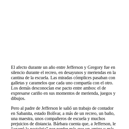
El afecto durante un año entre Jefferson y Gregory fue en
silencio durante el recreo, en desayunos y meriendas en la
cantina de la escuela. Las miradas cómplices pasaban con
galletas y caramelos que cada uno compartía con el otro.
Los demás desconocían ese pacto entre ambos: el de
expresarse cariño en sus momentos de merienda, juegos y
dibujos.
Pero al padre de Jefferson le salió un trabajo de contador
en Sabanita, estado Bolívar, a más de un recreo, un baño,
una maestra, unos compañeros de escuela y muchos
prejuicios de distancia. Bárbara cuenta que, a Jefferson, le
“agarró la nostalgia” por perder más que un amigo y más