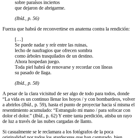
sobre paraísos inciertos
que dejaron de abrigarme.
(Ibíd., p. 56)
Fuerza que habrá de reconvertirse en anatema contra la rendición:
[…]
Se puede nadar y reír entre las ruinas,
lecho de naufragios que ofrecen sombra
como árboles trasquilados de un destino.
Ahora hospedan juego.
Toda piel habrá de renovarse y recordar con líneas
su pasado de llaga.
(Ibíd., p. 58)
A pesar de la clara vicisitud de ser algo de todo para todos, donde
“La vida es un continuo llenar los hoyos / y con bombardeos, volver
a abrirlos (
Ibíd
., p. 59), hasta el punto de proyectar hacia sí misma el
resentimiento acumulado: “Estrangulo mi mano / para sofocar con
dolor el dolor.” (
Ibíd.
, p. 62) Y entre tanta perdición, atisba un rayo
de luz a través de las nubes cargadas de llanto.
Si casualmente se le reclamara a los fotógrafos de la poca
originalidad por todos los atardeceres que han capturado, bien