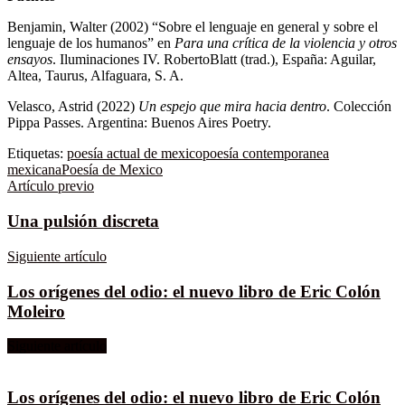
Benjamin, Walter (2002) “Sobre el lenguaje en general y sobre el
lenguaje de los humanos” en
Para una crítica de la violencia y otros
ensayos
. Iluminaciones IV. RobertoBlatt (trad.), España: Aguilar,
Altea, Taurus, Alfaguara, S. A.
Velasco, Astrid (2022)
Un espejo que mira hacia dentro
. Colección
Pippa Passes. Argentina: Buenos Aires Poetry.
Etiquetas:
poesía actual de mexico
poesía contemporanea
mexicana
Poesía de Mexico
Artículo previo
Una pulsión discreta
Siguiente artículo
Los orígenes del odio: el nuevo libro de Eric Colón
Moleiro
Siguiente artículo
Los orígenes del odio: el nuevo libro de Eric Colón