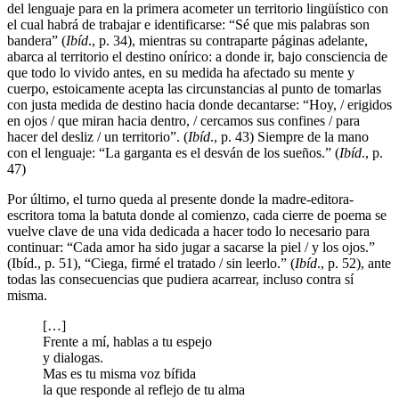
del lenguaje para en la primera acometer un territorio lingüístico con
el cual habrá de trabajar e identificarse: “Sé que mis palabras son
bandera” (
Ibíd
., p. 34), mientras su contraparte páginas adelante,
abarca al territorio el destino onírico: a donde ir, bajo consciencia de
que todo lo vivido antes, en su medida ha afectado su mente y
cuerpo, estoicamente acepta las circunstancias al punto de tomarlas
con justa medida de destino hacia donde decantarse: “Hoy, / erigidos
en ojos / que miran hacia dentro, / cercamos sus confines / para
hacer del desliz / un territorio”. (
Ibíd
., p. 43) Siempre de la mano
con el lenguaje: “La garganta es el desván de los sueños.” (
Ibíd
., p.
47)
Por último, el turno queda al presente donde la madre-editora-
escritora toma la batuta donde al comienzo, cada cierre de poema se
vuelve clave de una vida dedicada a hacer todo lo necesario para
continuar: “Cada amor ha sido jugar a sacarse la piel / y los ojos.”
(Ibíd., p. 51), “Ciega, firmé el tratado / sin leerlo.” (
Ibíd
., p. 52), ante
todas las consecuencias que pudiera acarrear, incluso contra sí
misma.
[…]
Frente a mí, hablas a tu espejo
y dialogas.
Mas es tu misma voz bífida
la que responde al reflejo de tu alma