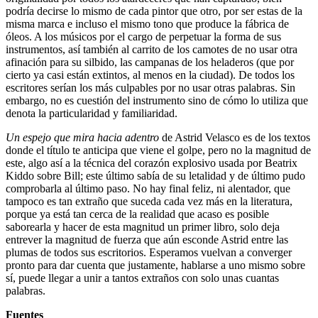
podría decirse lo mismo de cada pintor que otro, por ser estas de la
misma marca e incluso el mismo tono que produce la fábrica de
óleos. A los músicos por el cargo de perpetuar la forma de sus
instrumentos, así también al carrito de los camotes de no usar otra
afinación para su silbido, las campanas de los heladeros (que por
cierto ya casi están extintos, al menos en la ciudad). De todos los
escritores serían los más culpables por no usar otras palabras. Sin
embargo, no es cuestión del instrumento sino de cómo lo utiliza que
denota la particularidad y familiaridad.
Un espejo que mira hacia adentro
de Astrid Velasco es de los textos
donde el título te anticipa que viene el golpe, pero no la magnitud de
este, algo así a la técnica del corazón explosivo usada por Beatrix
Kiddo sobre Bill; este último sabía de su letalidad y de último pudo
comprobarla al último paso. No hay final feliz, ni alentador, que
tampoco es tan extraño que suceda cada vez más en la literatura,
porque ya está tan cerca de la realidad que acaso es posible
saborearla y hacer de esta magnitud un primer libro, solo deja
entrever la magnitud de fuerza que aún esconde Astrid entre las
plumas de todos sus escritorios. Esperamos vuelvan a converger
pronto para dar cuenta que justamente, hablarse a uno mismo sobre
sí, puede llegar a unir a tantos extraños con solo unas cuantas
palabras.
Fuentes