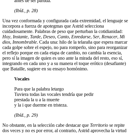
antes de ser partida.
(Ibíd., p. 28)
Una vez conformada y configurada cada extremidad, el lenguaje se
incorpora a fuerza de apotegmas que Astrid selecciona
cuidadosamente. Palabras de peso que perturban la cotidianidad:
Hoy
,
Instante
,
Tarde
,
Deseo
,
Canto
,
Enredarse
,
Ser
,
Renacer
,
Mi
dios
,
Innombrable
. Cada una: hilo de la telaraña que espera marcar
cada golpe sobre el espejo, no para romperlo, sino para reorganizar
el reflejo porque en cada etapa de cambio, no cambia la esencia,
pero sí la imagen de quien es uno ante la mirada del resto, eso sí,
integrando en cada uno y a su manera el toque erótico (desafiante)
que Bataille, sugiere en su ensayo homónimo.
Vocales
Para que la palabra letargo
Tuviera todas las vocales tendría que pedir
prestada la u a la muerte
y la i que duerme en tristeza.
(Ibíd., p. 29)
No obstante, en la selección cabe destacar que
Territorio
se repite
dos veces y no es por error, al contrario, Astrid aprovecha la virtud