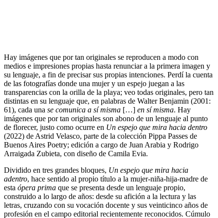
Hay imágenes que por tan originales se reproducen a modo con
medios e impresiones propias hasta renunciar a la primera imagen y
su lenguaje, a fin de precisar sus propias intenciones. Perdí la cuenta
de las fotografías donde una mujer y un espejo juegan a las
transparencias con la orilla de la playa; veo todas originales, pero tan
distintas en su lenguaje que, en palabras de Walter Benjamin (2001:
61), cada una
se comunica a sí misma
[…]
en sí misma
. Hay
imágenes que por tan originales son abono de un lenguaje al punto
de florecer, justo como ocurre en
Un espejo que mira hacia dentro
(2022) de Astrid Velasco, parte de la colección Pippa Passes de
Buenos Aires Poetry; edición a cargo de Juan Arabia y Rodrigo
Arraigada Zubieta, con diseño de Camila Evia.
Dividido en tres grandes bloques,
Un espejo que mira hacia
adentro
, hace sentido al propio título a la mujer-niña-hija-madre de
esta
ópera prima
que se presenta desde un lenguaje propio,
construido a lo largo de años: desde su afición a la lectura y las
letras, cruzando con su vocación docente y sus veinticinco años de
profesión en el campo editorial recientemente reconocidos. Cúmulo