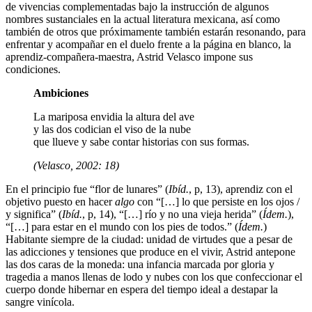
de vivencias complementadas bajo la instrucción de algunos
nombres sustanciales en la actual literatura mexicana, así como
también de otros que próximamente también estarán resonando, para
enfrentar y acompañar en el duelo frente a la página en blanco, la
aprendiz-compañera-maestra, Astrid Velasco impone sus
condiciones.
Ambiciones
La mariposa envidia la altura del ave
y las dos codician el viso de la nube
que llueve y sabe contar historias con sus formas.
(Velasco, 2002: 18)
En el principio fue “flor de lunares” (
Ibíd.
, p, 13), aprendiz con el
objetivo puesto en hacer
algo
con “[…] lo que persiste en los ojos /
y significa” (
Ibíd.
, p, 14), “[…] río y no una vieja herida” (
Ídem.
),
“[…] para estar en el mundo con los pies de todos.” (
Ídem.
)
Habitante siempre de la ciudad: unidad de virtudes que a pesar de
las adicciones y tensiones que produce en el vivir, Astrid antepone
las dos caras de la moneda: una infancia marcada por gloria y
tragedia a manos llenas de lodo y nubes con los que confeccionar el
cuerpo donde hibernar en espera del tiempo ideal a destapar la
sangre vinícola.