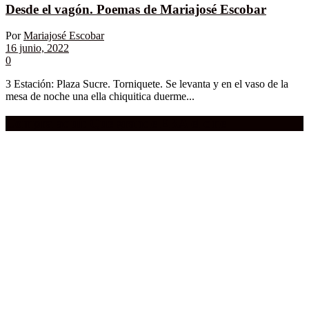
Desde el vagón. Poemas de Mariajosé Escobar
Por
Mariajosé Escobar
16 junio, 2022
0
3 Estación: Plaza Sucre. Torniquete. Se levanta y en el vaso de la
mesa de noche una ella chiquitica duerme...
Compra aquí:
Qué grande ERA el cine