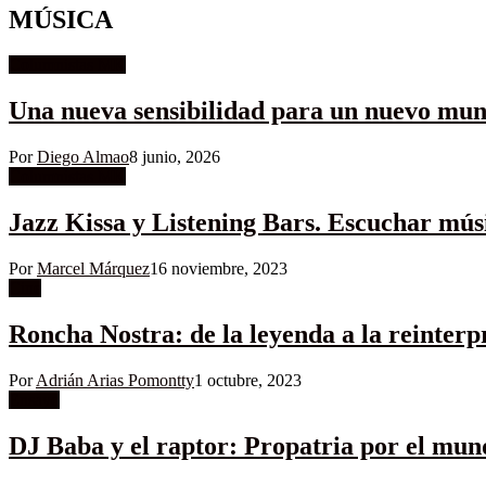
MÚSICA
Columnistas MK
Una nueva sensibilidad para un nuevo mu
Por
Diego Almao
8 junio, 2026
Columnistas MK
Jazz Kissa y Listening Bars. Escuchar mús
Por
Marcel Márquez
16 noviembre, 2023
Cine
Roncha Nostra: de la leyenda a la reinter
Por
Adrián Arias Pomontty
1 octubre, 2023
Ensayo
DJ Baba y el raptor: Propatria por el mun