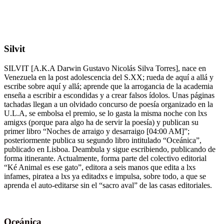
Silvit
SILVIT [A.K.A Darwin Gustavo Nicolás Silva Torres], nace en
Venezuela en la post adolescencia del S.XX; rueda de aquí a allá y
escribe sobre aquí y allá; aprende que la arrogancia de la academia
enseña a escribir a escondidas y a crear falsos ídolos. Unas páginas
tachadas llegan a un olvidado concurso de poesía organizado en la
U.L.A, se embolsa el premio, se lo gasta la misma noche con lxs
amigxs (porque para algo ha de servir la poesía) y publican su
primer libro “Noches de arraigo y desarraigo [04:00 AM]”;
posteriormente publica su segundo libro intitulado “Oceánica”,
publicado en Lisboa. Deambula y sigue escribiendo, publicando de
forma itinerante. Actualmente, forma parte del colectivo editorial
“Ké Animal es ese gato”, editora a seis manos que edita a lxs
infames, piratea a lxs ya editadxs e impulsa, sobre todo, a que se
aprenda el auto-editarse sin el “sacro aval” de las casas editoriales.
Oceánica