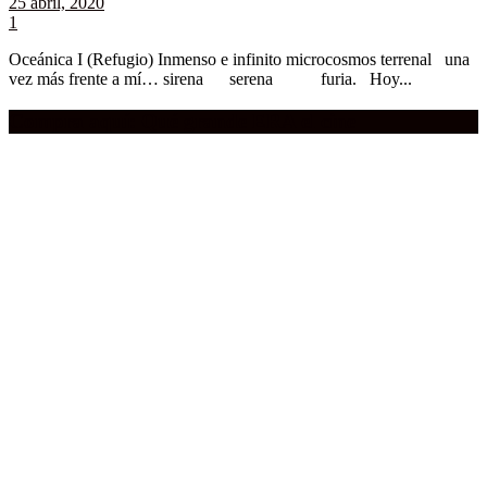
25 abril, 2020
1
Oceánica I (Refugio) Inmenso e infinito microcosmos terrenal una
vez más frente a mí… sirena serena furia. Hoy...
Compra aquí:
Qué grande ERA el cine