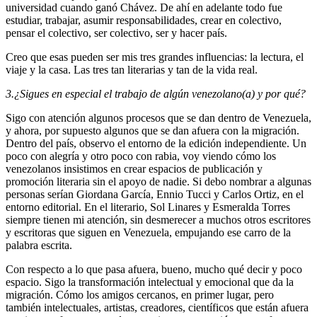
universidad cuando ganó Chávez. De ahí en adelante todo fue
estudiar, trabajar, asumir responsabilidades, crear en colectivo,
pensar el colectivo, ser colectivo, ser y hacer país.
Creo que esas pueden ser mis tres grandes influencias: la lectura, el
viaje y la casa. Las tres tan literarias y tan de la vida real.
3.¿Sigues en especial el trabajo de algún venezolano(a) y por qué?
Sigo con atención algunos procesos que se dan dentro de Venezuela,
y ahora, por supuesto algunos que se dan afuera con la migración.
Dentro del país, observo el entorno de la edición independiente. Un
poco con alegría y otro poco con rabia, voy viendo cómo los
venezolanos insistimos en crear espacios de publicación y
promoción literaria sin el apoyo de nadie. Si debo nombrar a algunas
personas serían Giordana García, Ennio Tucci y Carlos Ortiz, en el
entorno editorial. En el literario, Sol Linares y Esmeralda Torres
siempre tienen mi atención, sin desmerecer a muchos otros escritores
y escritoras que siguen en Venezuela, empujando ese carro de la
palabra escrita.
Con respecto a lo que pasa afuera, bueno, mucho qué decir y poco
espacio. Sigo la transformación intelectual y emocional que da la
migración. Cómo los amigos cercanos, en primer lugar, pero
también intelectuales, artistas, creadores, científicos que están afuera