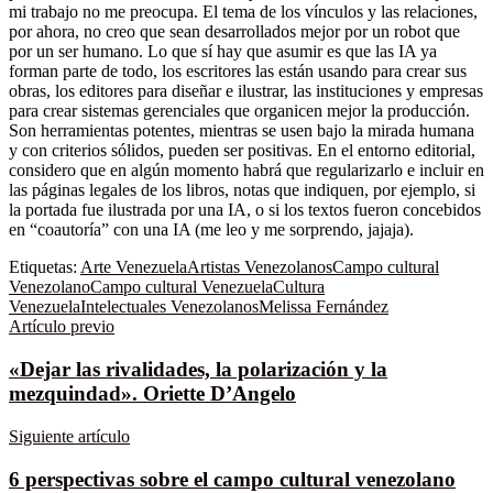
mi trabajo no me preocupa. El tema de los vínculos y las relaciones,
por ahora, no creo que sean desarrollados mejor por un robot que
por un ser humano. Lo que sí hay que asumir es que las IA ya
forman parte de todo, los escritores las están usando para crear sus
obras, los editores para diseñar e ilustrar, las instituciones y empresas
para crear sistemas gerenciales que organicen mejor la producción.
Son herramientas potentes, mientras se usen bajo la mirada humana
y con criterios sólidos, pueden ser positivas. En el entorno editorial,
considero que en algún momento habrá que regularizarlo e incluir en
las páginas legales de los libros, notas que indiquen, por ejemplo, si
la portada fue ilustrada por una IA, o si los textos fueron concebidos
en “coautoría” con una IA (me leo y me sorprendo, jajaja).
Etiquetas:
Arte Venezuela
Artistas Venezolanos
Campo cultural
Venezolano
Campo cultural Venezuela
Cultura
Venezuela
Intelectuales Venezolanos
Melissa Fernández
Artículo previo
«Dejar las rivalidades, la polarización y la
mezquindad». Oriette D’Angelo
Siguiente artículo
6 perspectivas sobre el campo cultural venezolano