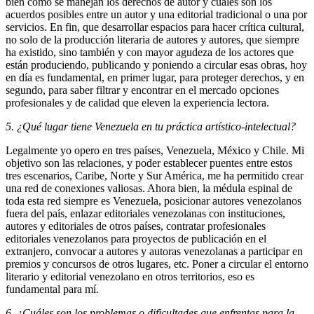
bien cómo se manejan los derechos de autor y cuáles son los
acuerdos posibles entre un autor y una editorial tradicional o una por
servicios. En fin, que desarrollar espacios para hacer crítica cultural,
no solo de la producción literaria de autores y autores, que siempre
ha existido, sino también y con mayor agudeza de los actores que
están produciendo, publicando y poniendo a circular esas obras, hoy
en día es fundamental, en primer lugar, para proteger derechos, y en
segundo, para saber filtrar y encontrar en el mercado opciones
profesionales y de calidad que eleven la experiencia lectora.
5. ¿Qué lugar tiene Venezuela en tu práctica artístico-intelectual?
Legalmente yo opero en tres países, Venezuela, México y Chile. Mi
objetivo son las relaciones, y poder establecer puentes entre estos
tres escenarios, Caribe, Norte y Sur América, me ha permitido crear
una red de conexiones valiosas. Ahora bien, la médula espinal de
toda esta red siempre es Venezuela, posicionar autores venezolanos
fuera del país, enlazar editoriales venezolanas con instituciones,
autores y editoriales de otros países, contratar profesionales
editoriales venezolanos para proyectos de publicación en el
extranjero, convocar a autores y autoras venezolanas a participar en
premios y concursos de otros lugares, etc. Poner a circular el entorno
literario y editorial venezolano en otros territorios, eso es
fundamental para mí.
6. ¿Cuáles son los problemas o dificultades que enfrentas para la