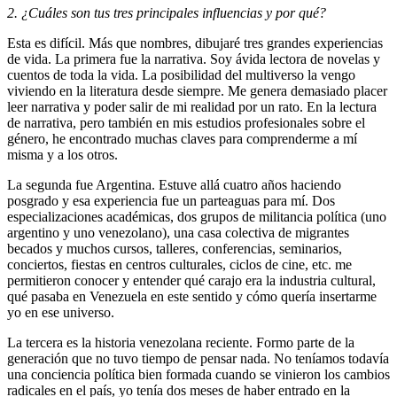
2. ¿Cuáles son tus tres principales influencias y por qué?
Esta es difícil. Más que nombres, dibujaré tres grandes experiencias
de vida. La primera fue la narrativa. Soy ávida lectora de novelas y
cuentos de toda la vida. La posibilidad del multiverso la vengo
viviendo en la literatura desde siempre. Me genera demasiado placer
leer narrativa y poder salir de mi realidad por un rato. En la lectura
de narrativa, pero también en mis estudios profesionales sobre el
género, he encontrado muchas claves para comprenderme a mí
misma y a los otros.
La segunda fue Argentina. Estuve allá cuatro años haciendo
posgrado y esa experiencia fue un parteaguas para mí. Dos
especializaciones académicas, dos grupos de militancia política (uno
argentino y uno venezolano), una casa colectiva de migrantes
becados y muchos cursos, talleres, conferencias, seminarios,
conciertos, fiestas en centros culturales, ciclos de cine, etc. me
permitieron conocer y entender qué carajo era la industria cultural,
qué pasaba en Venezuela en este sentido y cómo quería insertarme
yo en ese universo.
La tercera es la historia venezolana reciente. Formo parte de la
generación que no tuvo tiempo de pensar nada. No teníamos todavía
una conciencia política bien formada cuando se vinieron los cambios
radicales en el país, yo tenía dos meses de haber entrado en la