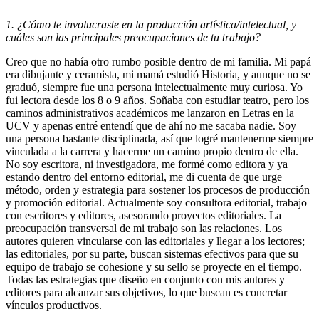
1. ¿Cómo te involucraste en la producción artística/intelectual, y
cuáles son las principales preocupaciones de tu trabajo?
Creo que no había otro rumbo posible dentro de mi familia. Mi papá
era dibujante y ceramista, mi mamá estudió Historia, y aunque no se
graduó, siempre fue una persona intelectualmente muy curiosa. Yo
fui lectora desde los 8 o 9 años. Soñaba con estudiar teatro, pero los
caminos administrativos académicos me lanzaron en Letras en la
UCV y apenas entré entendí que de ahí no me sacaba nadie. Soy
una persona bastante disciplinada, así que logré mantenerme siempre
vinculada a la carrera y hacerme un camino propio dentro de ella.
No soy escritora, ni investigadora, me formé como editora y ya
estando dentro del entorno editorial, me di cuenta de que urge
método, orden y estrategia para sostener los procesos de producción
y promoción editorial. Actualmente soy consultora editorial, trabajo
con escritores y editores, asesorando proyectos editoriales. La
preocupación transversal de mi trabajo son las relaciones. Los
autores quieren vincularse con las editoriales y llegar a los lectores;
las editoriales, por su parte, buscan sistemas efectivos para que su
equipo de trabajo se cohesione y su sello se proyecte en el tiempo.
Todas las estrategias que diseño en conjunto con mis autores y
editores para alcanzar sus objetivos, lo que buscan es concretar
vínculos productivos.