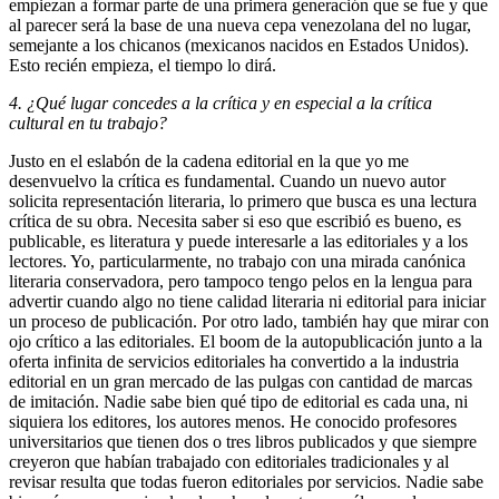
empiezan a formar parte de una primera generación que se fue y que
al parecer será la base de una nueva cepa venezolana del no lugar,
semejante a los chicanos (mexicanos nacidos en Estados Unidos).
Esto recién empieza, el tiempo lo dirá.
4. ¿Qué lugar concedes a la crítica y en especial a la crítica
cultural en tu trabajo?
Justo en el eslabón de la cadena editorial en la que yo me
desenvuelvo la crítica es fundamental. Cuando un nuevo autor
solicita representación literaria, lo primero que busca es una lectura
crítica de su obra. Necesita saber si eso que escribió es bueno, es
publicable, es literatura y puede interesarle a las editoriales y a los
lectores. Yo, particularmente, no trabajo con una mirada canónica
literaria conservadora, pero tampoco tengo pelos en la lengua para
advertir cuando algo no tiene calidad literaria ni editorial para iniciar
un proceso de publicación. Por otro lado, también hay que mirar con
ojo crítico a las editoriales. El boom de la autopublicación junto a la
oferta infinita de servicios editoriales ha convertido a la industria
editorial en un gran mercado de las pulgas con cantidad de marcas
de imitación. Nadie sabe bien qué tipo de editorial es cada una, ni
siquiera los editores, los autores menos. He conocido profesores
universitarios que tienen dos o tres libros publicados y que siempre
creyeron que habían trabajado con editoriales tradicionales y al
revisar resulta que todas fueron editoriales por servicios. Nadie sabe