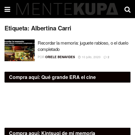
Etiqueta:
Albertina Carri
Recordar la memoria: juguete rabioso, o el duelo
completado
POR
ORIELE BENAVIDES
10 julio, 2020
2
Compra aquí:
Qué grande ERA el cine
Compra aquí:
Kintsugi de mi memoria