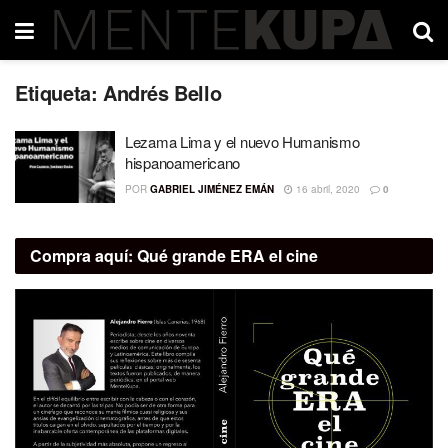
Etiqueta:
Andrés Bello
Lezama Lima y el nuevo Humanismo
hispanoamericano
POR
GABRIEL JIMÉNEZ EMÁN
16 abril, 2020
0
Compra aquí:
Qué grande ERA el cine