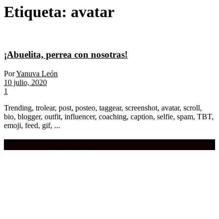
Etiqueta:
avatar
¡Abuelita, perrea con nosotras!
Por
Yanuva León
10 julio, 2020
1
Trending, trolear, post, posteo, taggear, screenshot, avatar, scroll,
bio, blogger, outfit, influencer, coaching, caption, selfie, spam, TBT,
emoji, feed, gif, ...
Compra aquí:
Qué grande ERA el cine