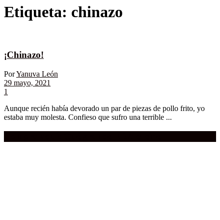
Etiqueta:
chinazo
¡Chinazo!
Por
Yanuva León
29 mayo, 2021
1
Aunque recién había devorado un par de piezas de pollo frito, yo
estaba muy molesta. Confieso que sufro una terrible ...
Compra aquí:
Qué grande ERA el cine