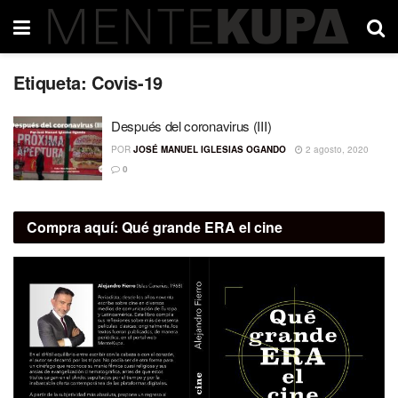
Etiqueta:
Covis-19
Después del coronavirus (III)
POR
JOSÉ MANUEL IGLESIAS OGANDO
2 agosto, 2020
0
Compra aquí:
Qué grande ERA el cine